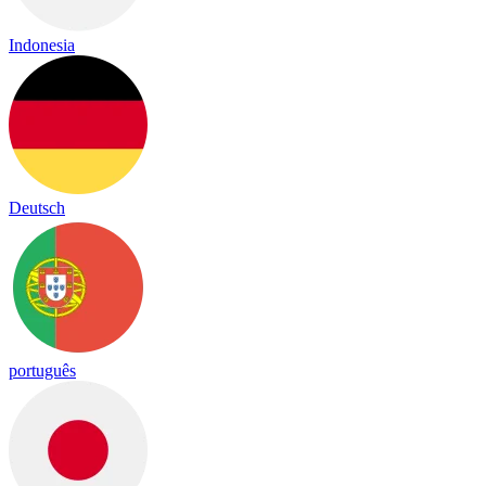
Indonesia
Deutsch
português