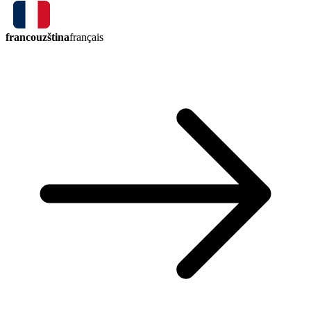
francouzština
français