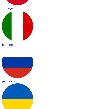
Türkçe
italiano
русский