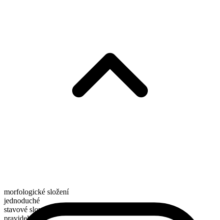
morfologické složení
jednoduché
stavové sloveso
pravidelné