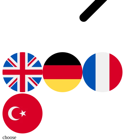
choose