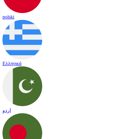
polski
Ελληνικά
اردو