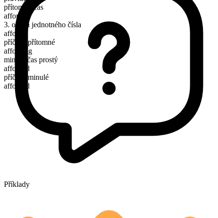
přítomný čas
afford
3. osoba jednotného čísla
affords
příčestí přítomné
affording
minulý čas prostý
afforded
příčestí minulé
afforded
Příklady