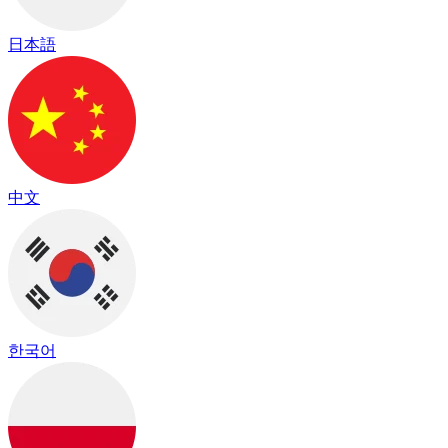
日本語
中文
한국어