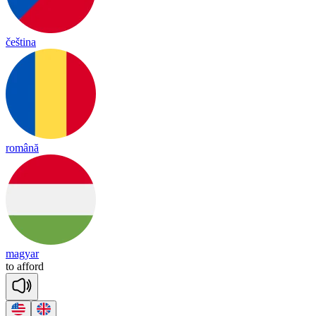
čeština
română
magyar
to
a
fford