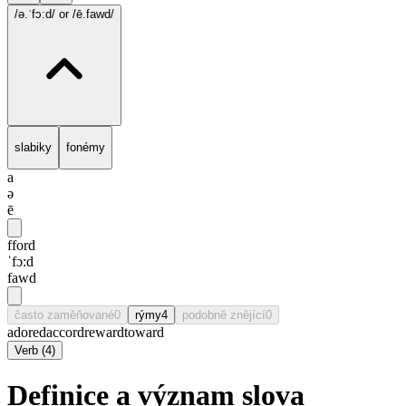
/ə.ˈfɔ:d/
or /ē.fawd/
slabiky
fonémy
a
ə
ē
fford
ˈfɔ:d
fawd
často zaměňované
0
rýmy
4
podobně znějící
0
adored
accord
reward
toward
Verb
(
4
)
Definice a význam slova