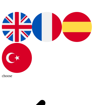
choose