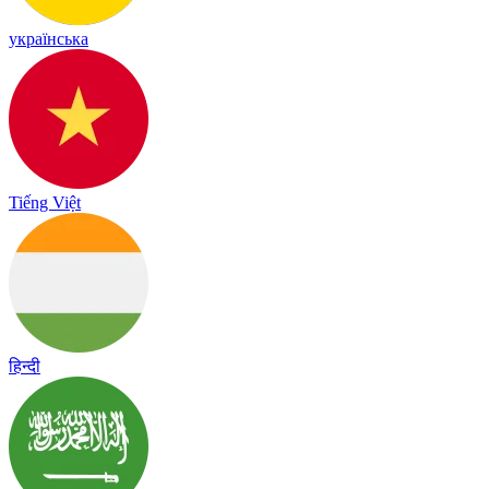
українська
Tiếng Việt
हिन्दी