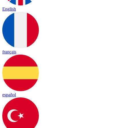
English
français
español