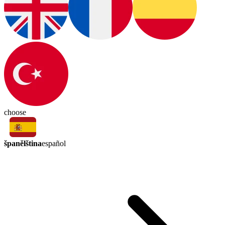
choose
španělština
español