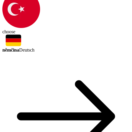
choose
němčina
Deutsch