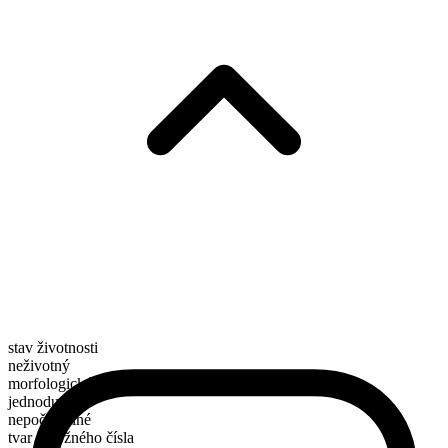
stav životnosti
neživotný
morfologické složení
jednoduché
nepočitatelné
tvar množného čísla