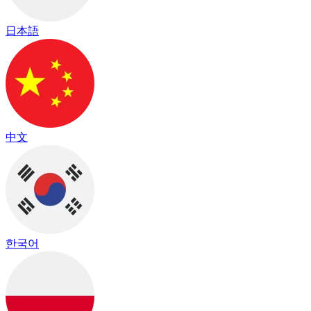
日本語
中文
한국어