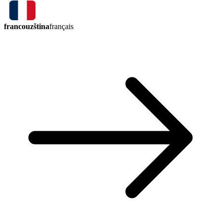
francouzština
français