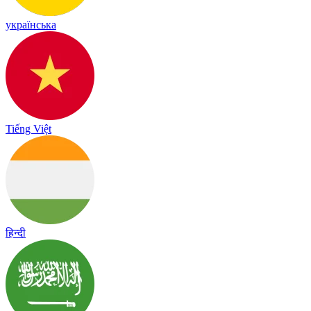
українська
Tiếng Việt
हिन्दी