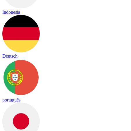
Indonesia
Deutsch
português