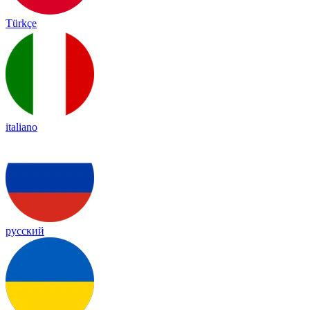
Türkçe
italiano
русский