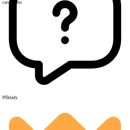
carrageens
Příklady