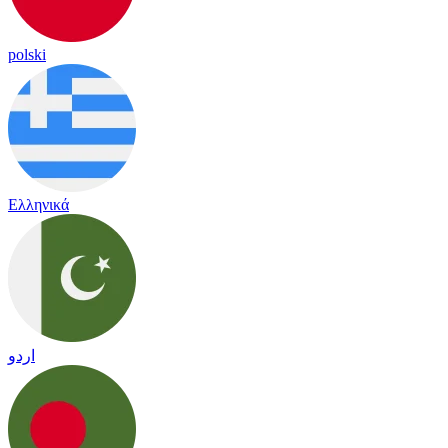
polski
Ελληνικά
اردو