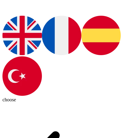
choose