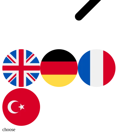
choose