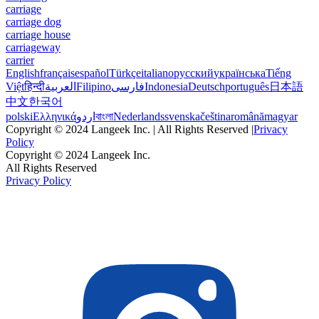
carriage
carriage dog
carriage house
carriageway
carrier
English
français
español
Türkçe
italiano
русский
українська
Tiếng
Việt
हिन्दी
العربية
Filipino
فارسی
Indonesia
Deutsch
português
日本語
中文
한국어
polski
Ελληνικά
اردو
বাংলা
Nederlands
svenska
čeština
română
magyar
Copyright © 2024 Langeek Inc. | All Rights Reserved |
Privacy
Policy
Copyright © 2024 Langeek Inc.
All Rights Reserved
Privacy Policy