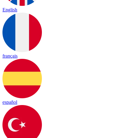
English
français
español