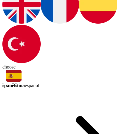
choose
španělština
español