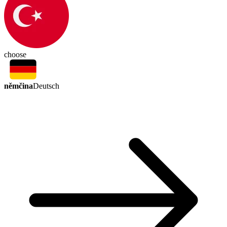
choose
němčina
Deutsch