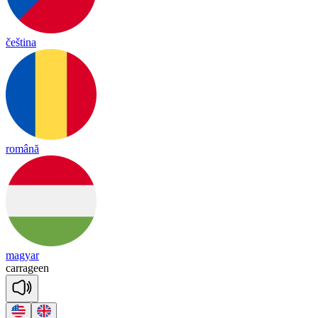
čeština
română
magyar
ca
rra
geen