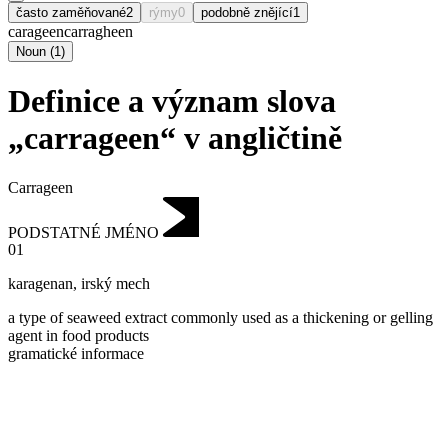
často zaměňované
2
rýmy
0
podobně znějící
1
carageen
carragheen
Noun
(
1
)
Definice a význam slova
„carrageen“ v angličtině
Carrageen
PODSTATNÉ JMÉNO
01
karagenan
,
irský mech
a type of seaweed extract commonly used as a thickening or gelling
agent in food products
gramatické informace