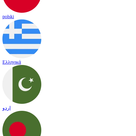
polski
Ελληνικά
اردو