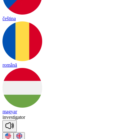
čeština
română
magyar
in
ves
ti
ga
tor