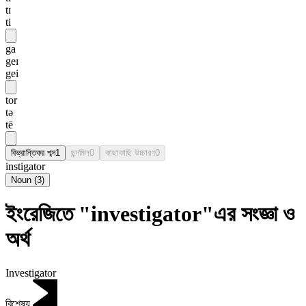
tɪ
ti
ga
geɪ
gei
tor
tə
tē
বিভ্রান্তিকর শব্দ
1
ছন্দমিল
0
কাছাকাছি উচ্চারণ
0
instigator
Noun
(
3
)
ইংরেজিতে "investigator"এর সংজ্ঞা ও
অর্থ
Investigator
বিশেষ্য