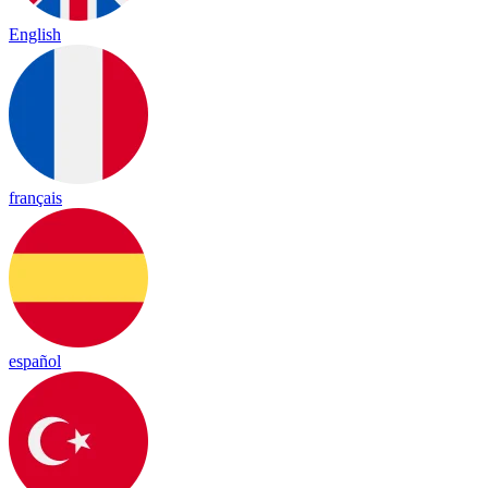
English
français
español