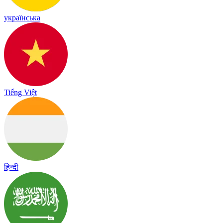
українська
Tiếng Việt
हिन्दी