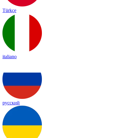
Türkçe
italiano
русский