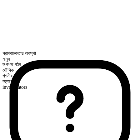
প্রাণবাচকতার অবস্থা
মানুষ
রূপগত গঠন
যৌগিক
গণনীয়
বহুবচন রূপ
investigators