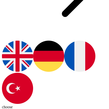
choose