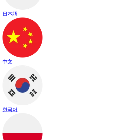
日本語
中文
한국어