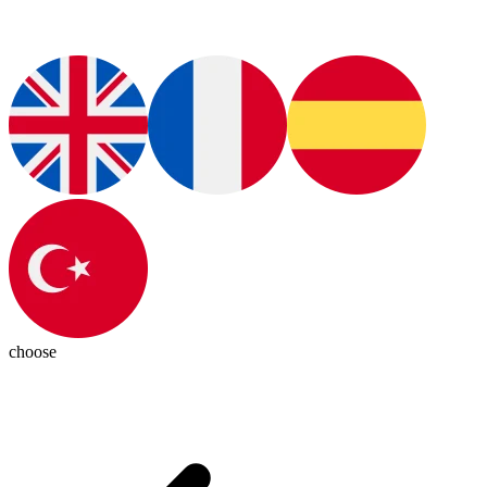
choose