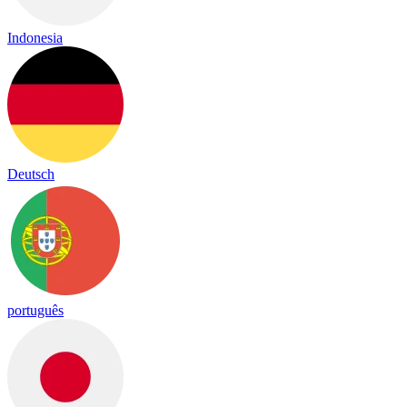
Indonesia
Deutsch
português