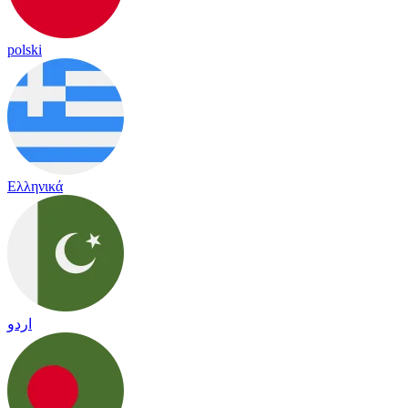
polski
Ελληνικά
اردو