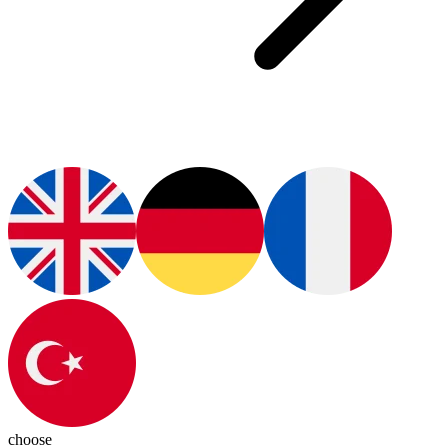
choose