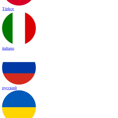
Türkçe
italiano
русский