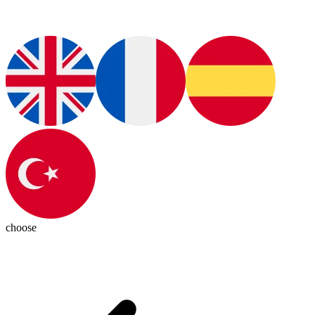
choose