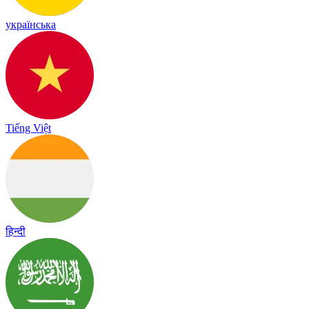
українська
Tiếng Việt
हिन्दी