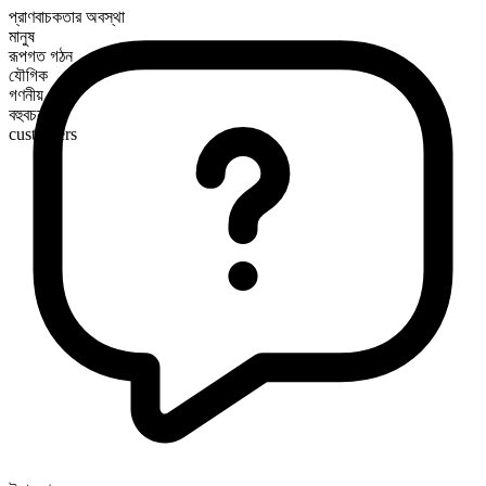
প্রাণবাচকতার অবস্থা
মানুষ
রূপগত গঠন
যৌগিক
গণনীয়
বহুবচন রূপ
customers