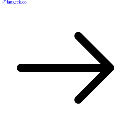
@langeek.co