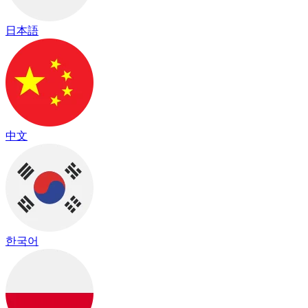
日本語
中文
한국어