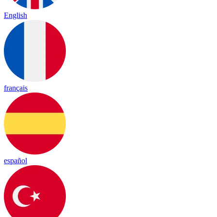
English
français
español