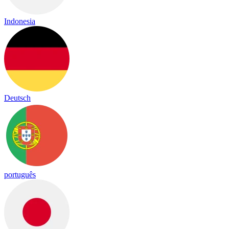
Indonesia
Deutsch
português