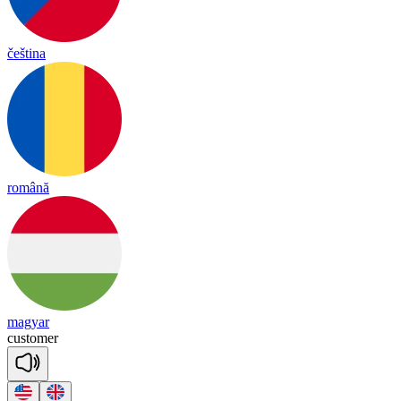
čeština
română
magyar
cus
to
mer