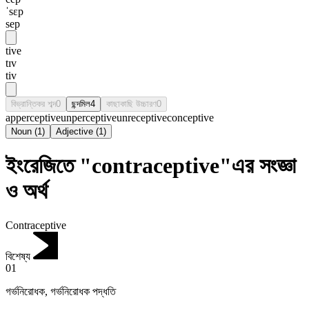
ˈsɛp
sep
tive
tɪv
tiv
বিভ্রান্তিকর শব্দ
0
ছন্দমিল
4
কাছাকাছি উচ্চারণ
0
apperceptive
unperceptive
unreceptive
conceptive
Noun
(
1
)
Adjective
(
1
)
ইংরেজিতে "contraceptive"এর সংজ্ঞা
ও অর্থ
Contraceptive
বিশেষ্য
01
গর্ভনিরোধক
,
গর্ভনিরোধক পদ্ধতি