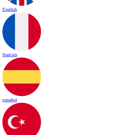
English
français
español