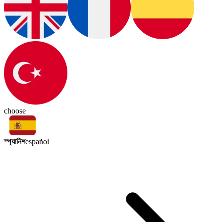
choose
স্প্যানিশ
español