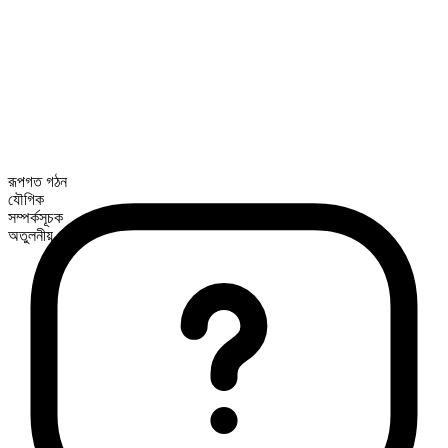
রূপগত গঠন
যৌগিক
সম্পর্কসূচক
অতুলনীয়