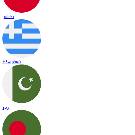
polski
Ελληνικά
اردو