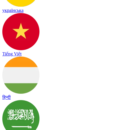
українська
Tiếng Việt
हिन्दी