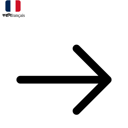
ফরাসি
français