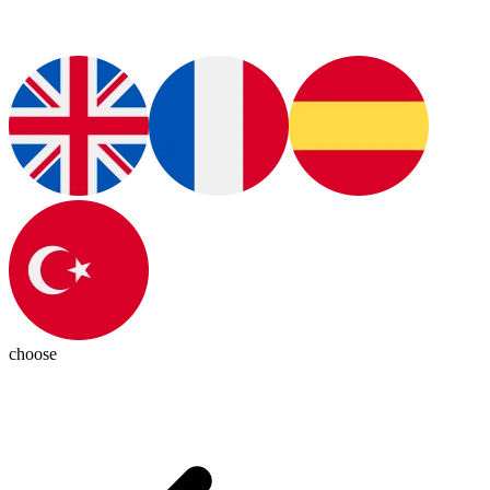
choose