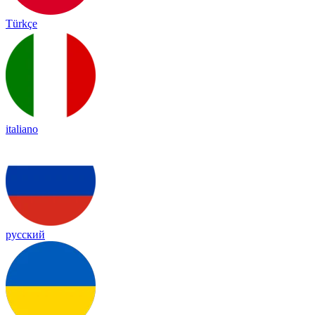
Türkçe
italiano
русский