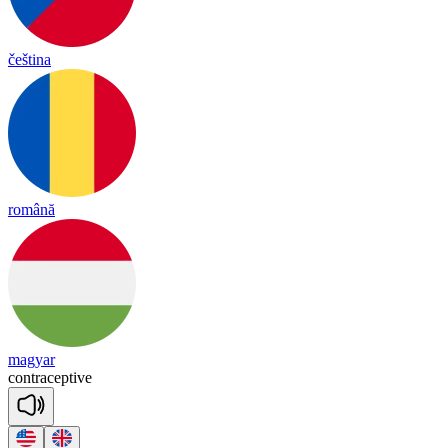
čeština
română
magyar
cont
ra
cep
tive