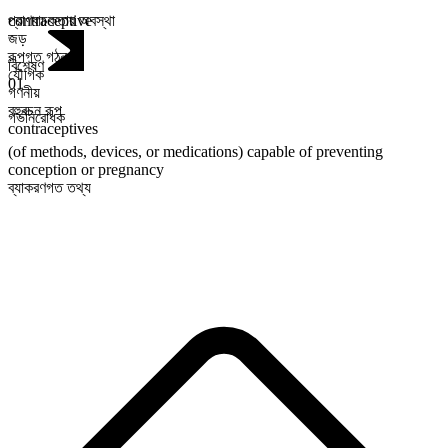
প্রাণবাচকতার অবস্থা
contraceptive
জড়
রূপগত গঠন
বিশেষণ
যৌগিক
01
গণনীয়
বহুবচন রূপ
গর্ভনিরোধক
contraceptives
(of methods, devices, or medications) capable of preventing
conception or pregnancy
ব্যাকরণগত তথ্য