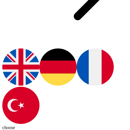
choose