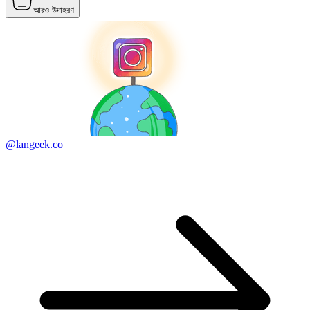
আরও উদাহরণ
@langeek.co