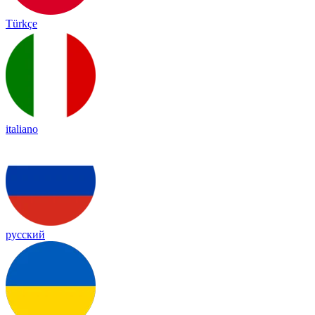
Türkçe
italiano
русский