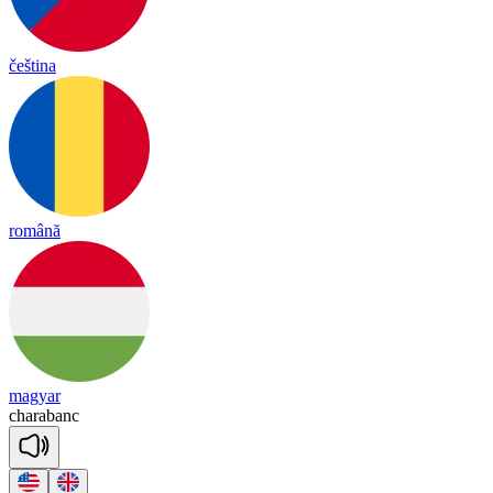
čeština
română
magyar
cha
ra
banc