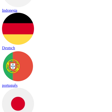
Indonesia
Deutsch
português