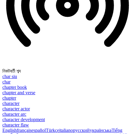
নিকটবর্তী শব্দ
char siu
char
chapter book
chapter and verse
chapter
character
character actor
character arc
character development
character flaw
English
français
español
Türkçe
italiano
русский
українська
Tiếng