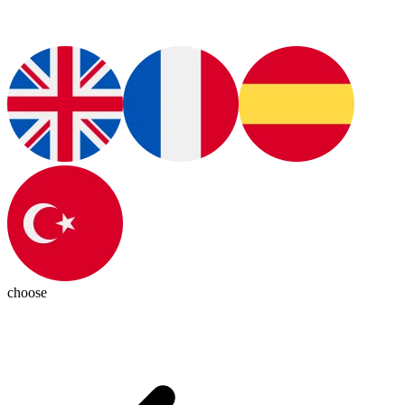
choose