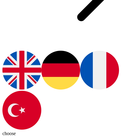
choose