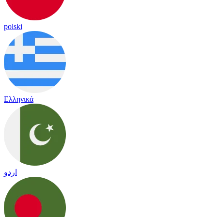
polski
Ελληνικά
اردو