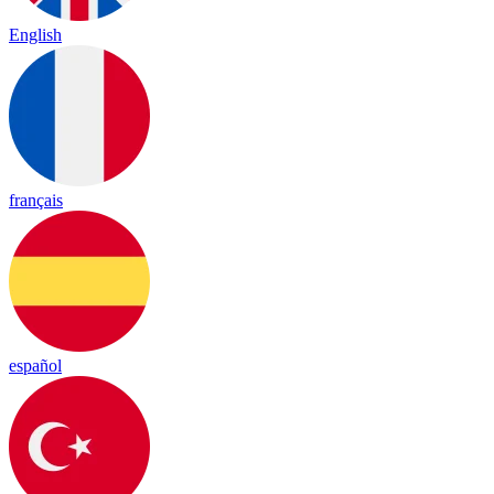
English
français
español