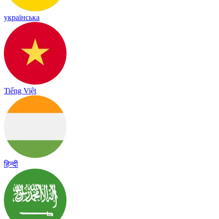
українська
Tiếng Việt
हिन्दी