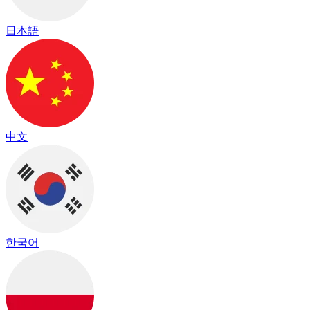
日本語
中文
한국어