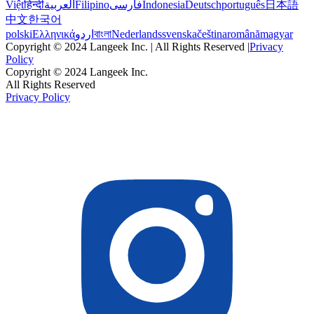
Việt
हिन्दी
العربية
Filipino
فارسی
Indonesia
Deutsch
português
日本語
中文
한국어
polski
Ελληνικά
اردو
বাংলা
Nederlands
svenska
čeština
română
magyar
Copyright © 2024 Langeek Inc. | All Rights Reserved |
Privacy
Policy
Copyright © 2024 Langeek Inc.
All Rights Reserved
Privacy Policy