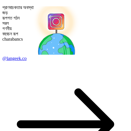
প্রাণবাচকতার অবস্থা
জড়
রূপগত গঠন
সরল
গণনীয়
বহুবচন রূপ
charabancs
@langeek.co