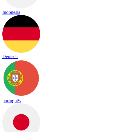
Indonesia
Deutsch
português