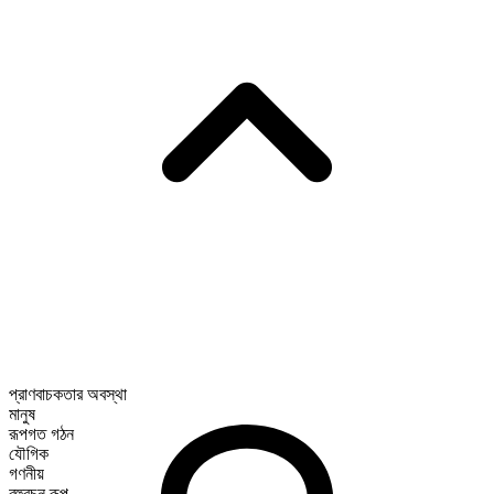
প্রাণবাচকতার অবস্থা
মানুষ
রূপগত গঠন
যৌগিক
গণনীয়
বহুবচন রূপ