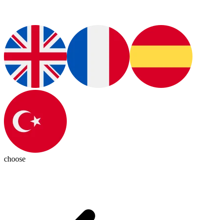
choose