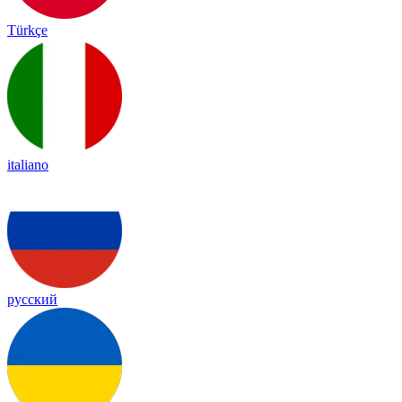
Türkçe
italiano
русский