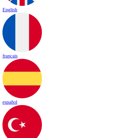
English
français
español