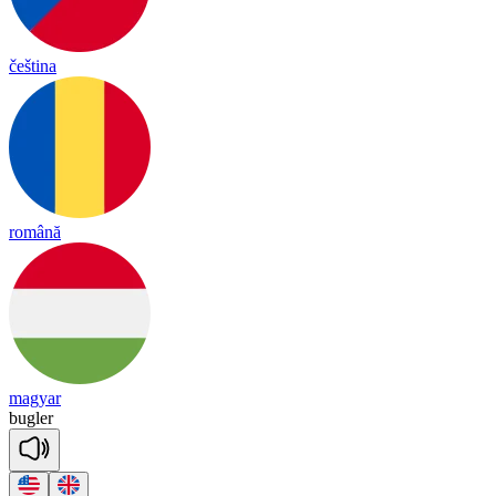
čeština
română
magyar
bug
ler