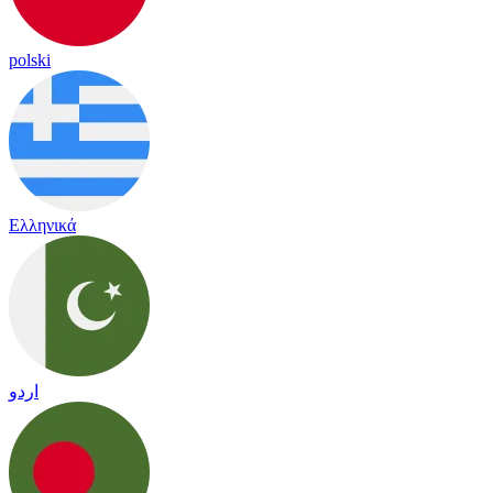
polski
Ελληνικά
اردو