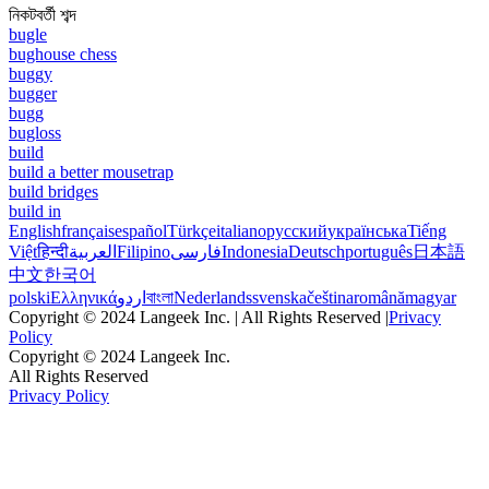
নিকটবর্তী শব্দ
bugle
bughouse chess
buggy
bugger
bugg
bugloss
build
build a better mousetrap
build bridges
build in
English
français
español
Türkçe
italiano
русский
українська
Tiếng
Việt
हिन्दी
العربية
Filipino
فارسی
Indonesia
Deutsch
português
日本語
中文
한국어
polski
Ελληνικά
اردو
বাংলা
Nederlands
svenska
čeština
română
magyar
Copyright © 2024 Langeek Inc. | All Rights Reserved |
Privacy
Policy
Copyright © 2024 Langeek Inc.
All Rights Reserved
Privacy Policy