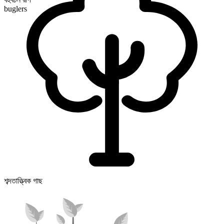
buglers
শব্দতাত্ত্বিক গাছ