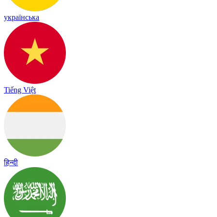
українська
Tiếng Việt
हिन्दी