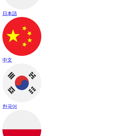
日本語
中文
한국어