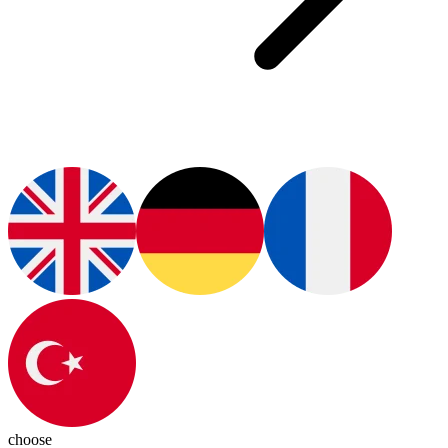
choose