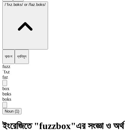
/ˈfʌz.bɒks/
or /faz.boks/
শব্দাংশ
ধ্বনিমূল
fuzz
ˈfʌz
faz
box
bɒks
boks
Noun
(
1
)
ইংরেজিতে "fuzzbox"এর সংজ্ঞা ও অর্থ