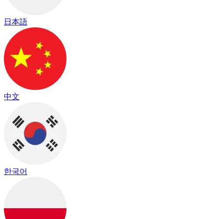
日本語
中文
한국어