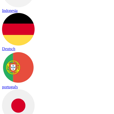
Indonesia
Deutsch
português