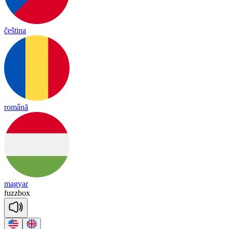
čeština
română
magyar
fuzz
box