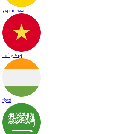
українська
Tiếng Việt
हिन्दी