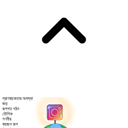
প্রাণবাচকতার অবস্থা
জড়
রূপগত গঠন
যৌগিক
গণনীয়
বহুবচন রূপ