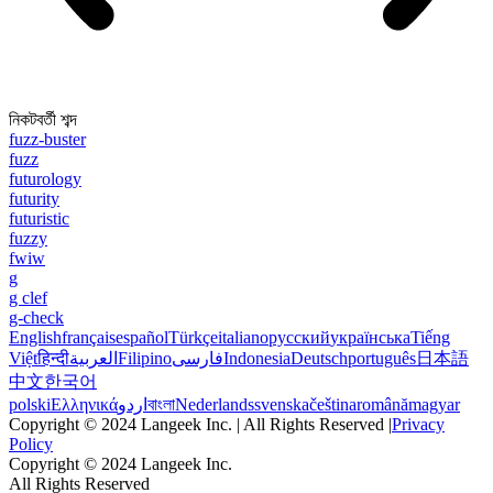
নিকটবর্তী শব্দ
fuzz-buster
fuzz
futurology
futurity
futuristic
fuzzy
fwiw
g
g clef
g-check
English
français
español
Türkçe
italiano
русский
українська
Tiếng
Việt
हिन्दी
العربية
Filipino
فارسی
Indonesia
Deutsch
português
日本語
中文
한국어
polski
Ελληνικά
اردو
বাংলা
Nederlands
svenska
čeština
română
magyar
Copyright © 2024 Langeek Inc. | All Rights Reserved |
Privacy
Policy
Copyright © 2024 Langeek Inc.
All Rights Reserved