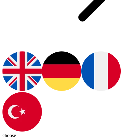
choose