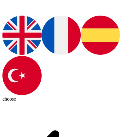
choose