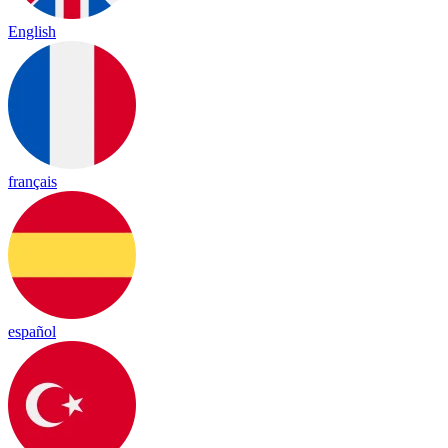
English
français
español