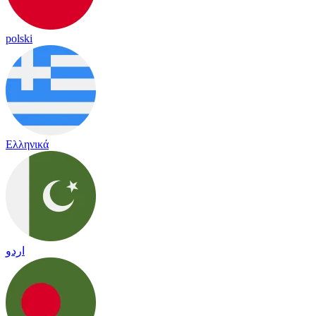
polski
Ελληνικά
اردو