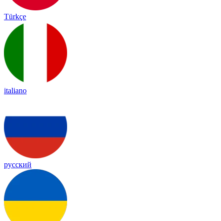
Türkçe
italiano
русский