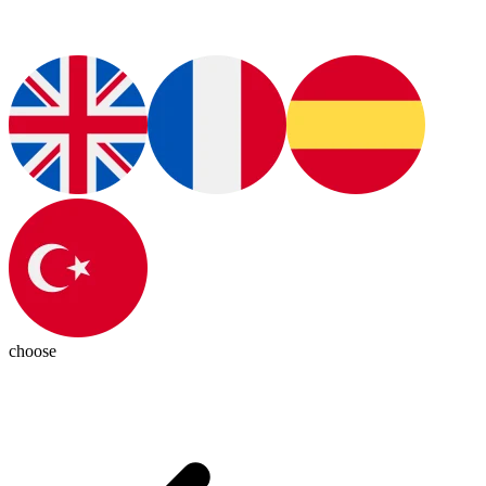
choose