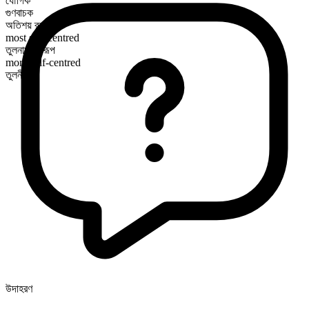
যৌগিক
গুণবাচক
অতিশয় রূপ
most self-centred
তুলনামূলক রূপ
more self-centred
তুলনীয়
উদাহরণ