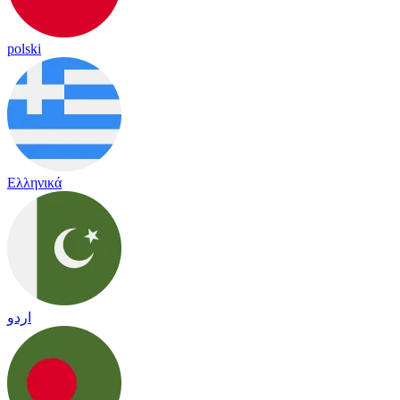
polski
Ελληνικά
اردو