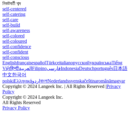
নিকটবর্তী শব্দ
self-centered
self-catering
self-care
self-build
self-awareness
self-colored
self-coloured
self-confidence
self-confident
self-conscious
English
français
español
Türkçe
italiano
русский
українська
Tiếng
Việt
हिन्दी
العربية
Filipino
فارسی
Indonesia
Deutsch
português
日本語
中文
한국어
polski
Ελληνικά
اردو
বাংলা
Nederlands
svenska
čeština
română
magyar
Copyright © 2024 Langeek Inc. | All Rights Reserved |
Privacy
Policy
Copyright © 2024 Langeek Inc.
All Rights Reserved
Privacy Policy