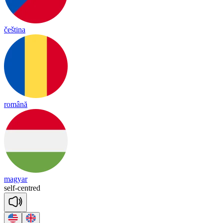
čeština
română
magyar
self
-
centred