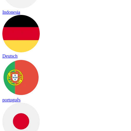
Indonesia
Deutsch
português