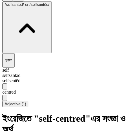
/sɛlfsɛntəd/
or /selfsentēd/
শব্দাংশ
self
sɛlfsɛntəd
selfsentēd
centred
Adjective
(
1
)
ইংরেজিতে "self-centred"এর সংজ্ঞা ও
অর্থ