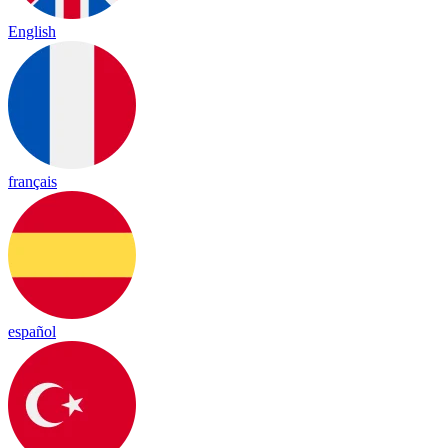
English
français
español