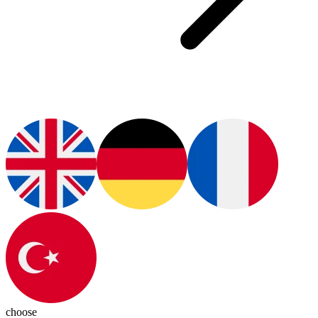
choose