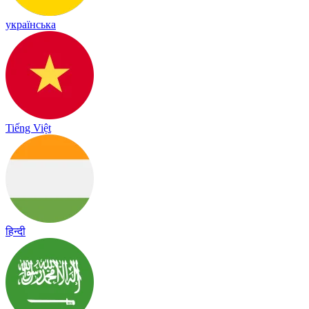
українська
Tiếng Việt
हिन्दी