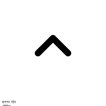
রূপগত গঠন