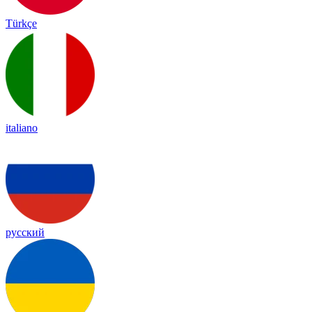
Türkçe
italiano
русский