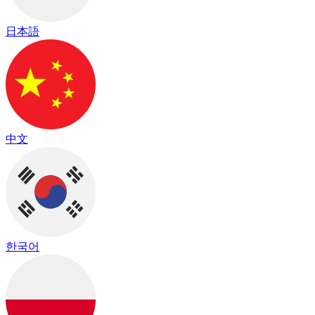
日本語
中文
한국어