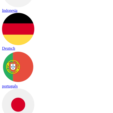
Indonesia
Deutsch
português