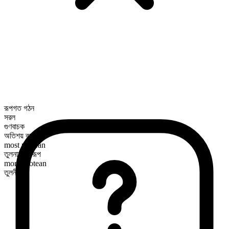
রূপগত গঠন
সরল
গুণবাচক
অতিশয় রূপ
most protean
তুলনামূলক রূপ
more protean
তুলনীয়