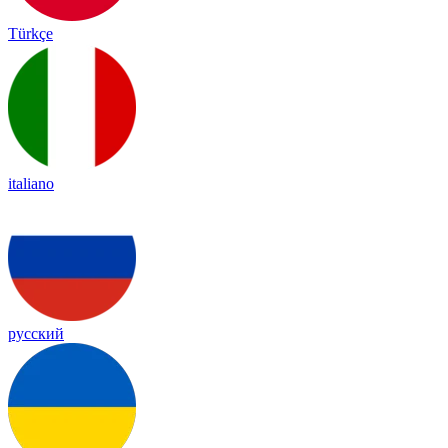
Türkçe
italiano
русский