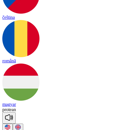
čeština
română
magyar
pro
tean