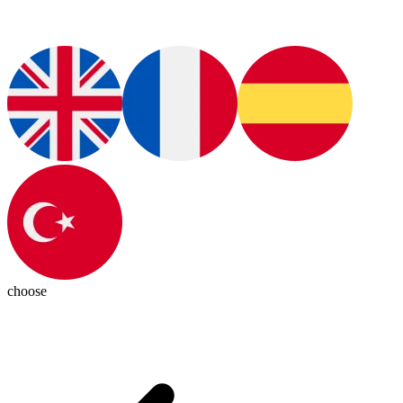
choose