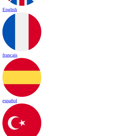
English
français
español