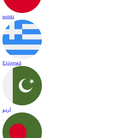
polski
Ελληνικά
اردو