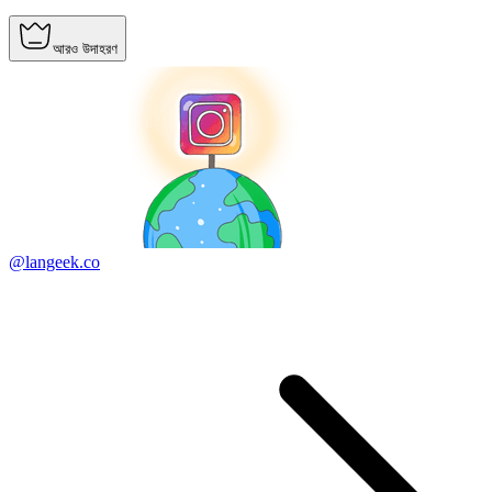
আরও উদাহরণ
@langeek.co