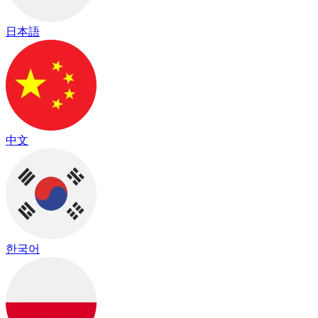
日本語
中文
한국어