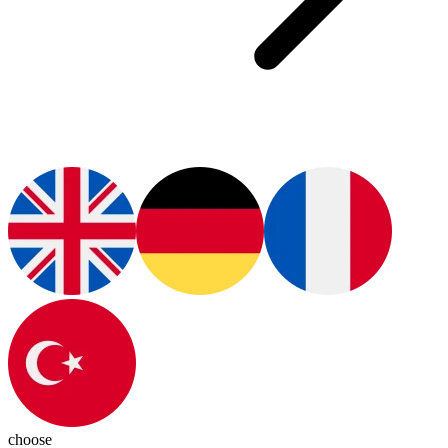
choose