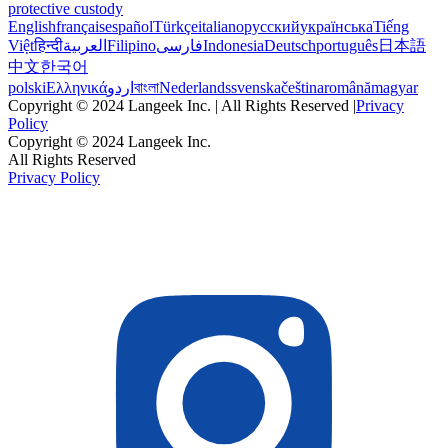
protective custody
English
français
español
Türkçe
italiano
русский
українська
Tiếng
Việt
हिन्दी
العربية
Filipino
فارسی
Indonesia
Deutsch
português
日本語
中文
한국어
polski
Ελληνικά
اردو
বাংলা
Nederlands
svenska
čeština
română
magyar
Copyright © 2024 Langeek Inc. | All Rights Reserved |
Privacy
Policy
Copyright © 2024 Langeek Inc.
All Rights Reserved
Privacy Policy