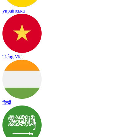
українська
Tiếng Việt
हिन्दी