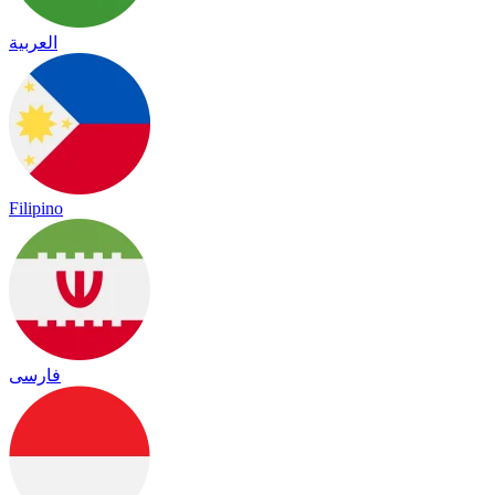
العربية
Filipino
فارسی