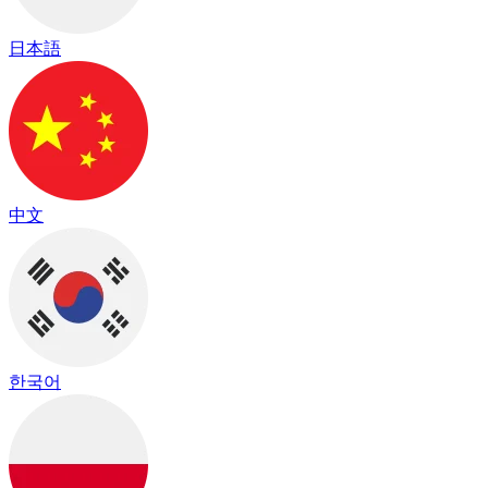
日本語
中文
한국어