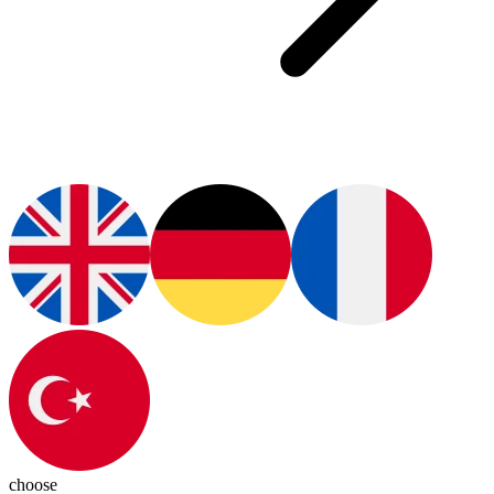
choose