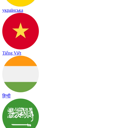
українська
Tiếng Việt
हिन्दी