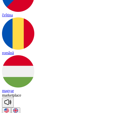
čeština
română
magyar
mar
ket
place