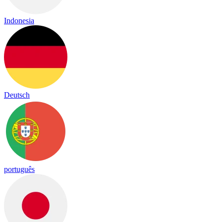
Indonesia
Deutsch
português