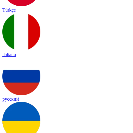
Türkçe
italiano
русский