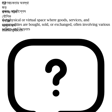
প্রাণবাচকতার অবস্থা
02
জড়
বাজার
,
মার্কেটপ্লেস
রূপগত গঠন
যৌগিক
the physical or virtual space where goods, services, and
গণনীয়
commodities are bought, sold, or exchanged, often involving various
বহুবচন রূপ
sellers and buyers
marketplaces