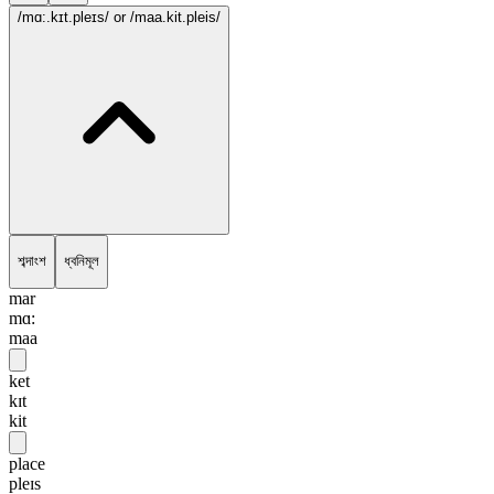
/mɑ:.kɪt.pleɪs/
or /maa.kit.pleis/
শব্দাংশ
ধ্বনিমূল
mar
mɑ:
maa
ket
kɪt
kit
place
pleɪs