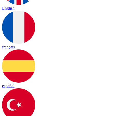
English
français
español