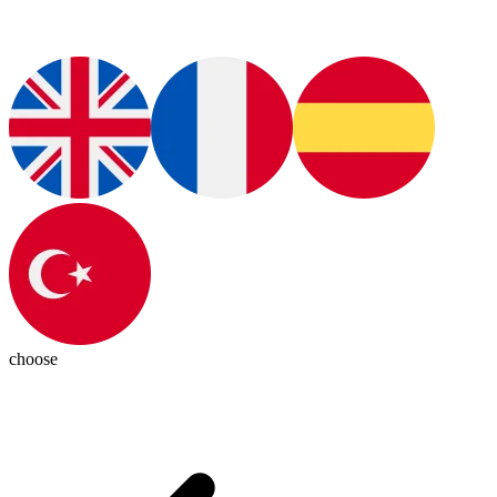
choose