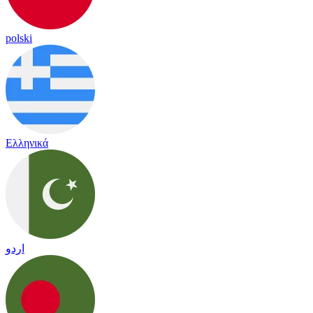
polski
Ελληνικά
اردو