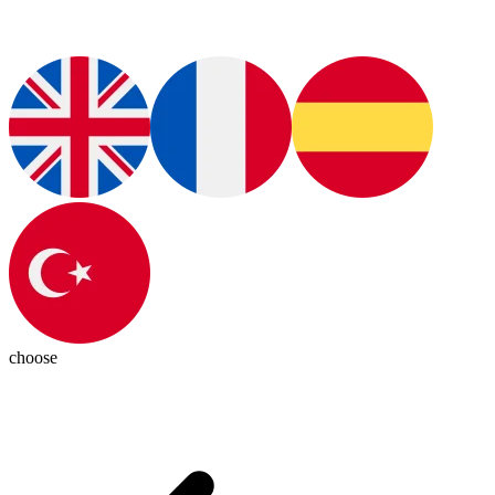
choose