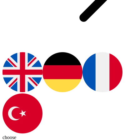
choose