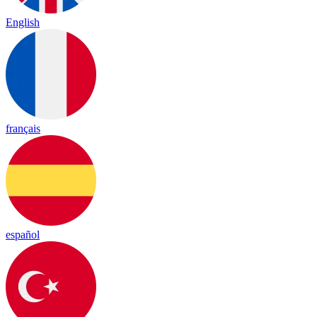
English
français
español