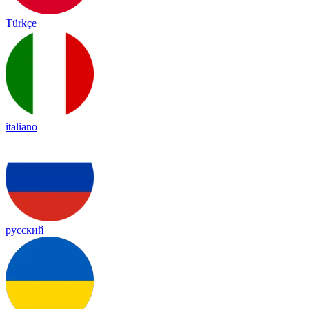
Türkçe
italiano
русский