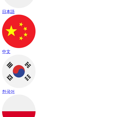
日本語
中文
한국어