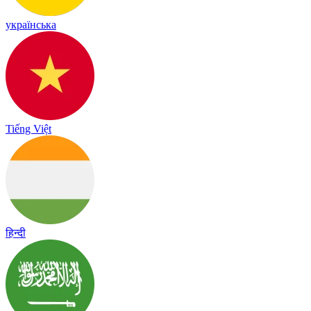
українська
Tiếng Việt
हिन्दी