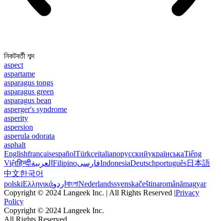
নিকটবর্তী শব্দ
aspect
aspartame
asparagus tongs
asparagus green
asparagus bean
asperger's syndrome
asperity
aspersion
asperula odorata
asphalt
English
français
español
Türkçe
italiano
русский
українська
Tiếng
Việt
हिन्दी
العربية
Filipino
فارسی
Indonesia
Deutsch
português
日本語
中文
한국어
polski
Ελληνικά
اردو
বাংলা
Nederlands
svenska
čeština
română
magyar
Copyright © 2024 Langeek Inc. | All Rights Reserved |
Privacy
Policy
Copyright © 2024 Langeek Inc.
All Rights Reserved