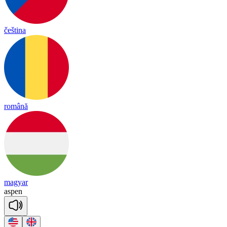
čeština
română
magyar
as
pen