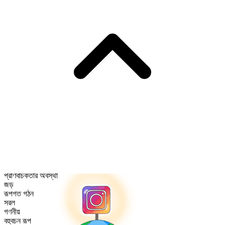
প্রাণবাচকতার অবস্থা
জড়
রূপগত গঠন
সরল
গণনীয়
বহুবচন রূপ