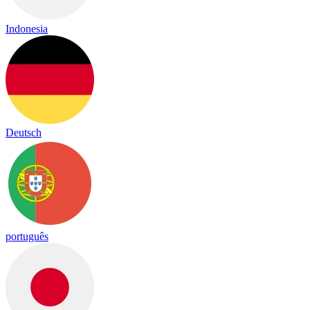
Indonesia
Deutsch
português