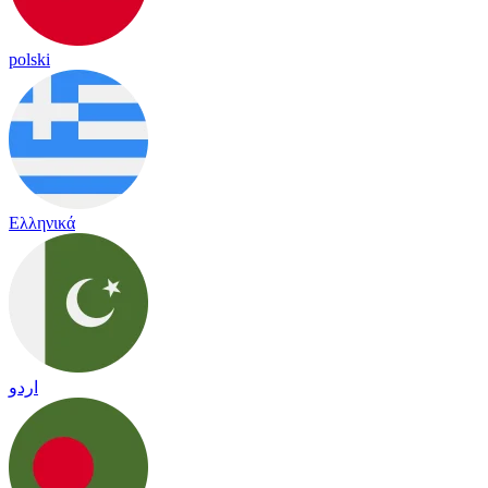
polski
Ελληνικά
اردو