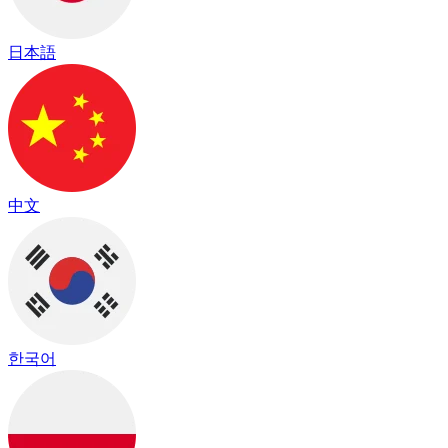
日本語
中文
한국어