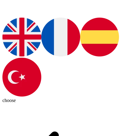
choose