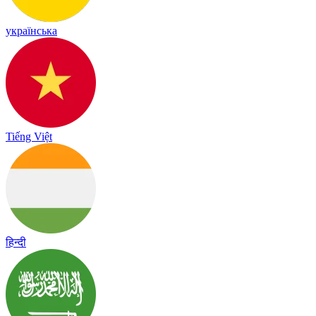
українська
Tiếng Việt
हिन्दी