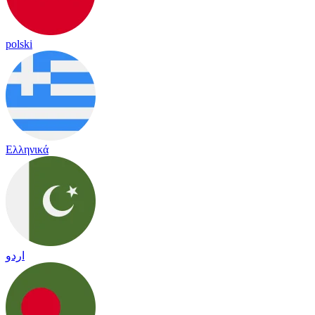
polski
Ελληνικά
اردو