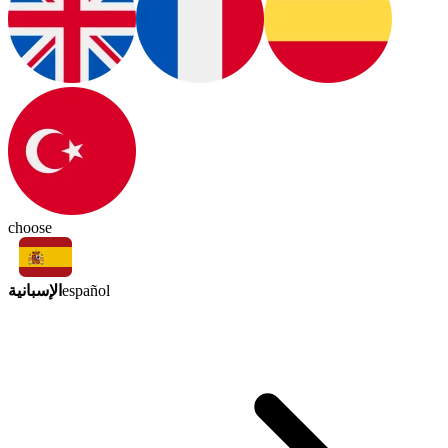
choose
الإسبانية
español