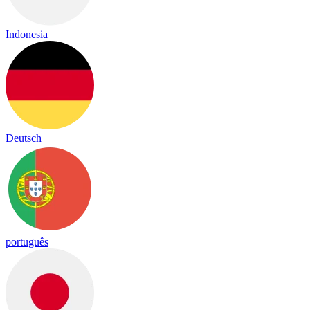
Indonesia
Deutsch
português