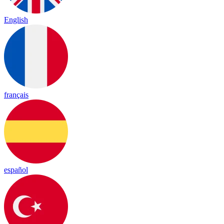
English
français
español