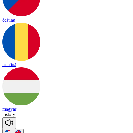
čeština
română
magyar
his
to
ry