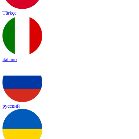
Türkçe
italiano
русский