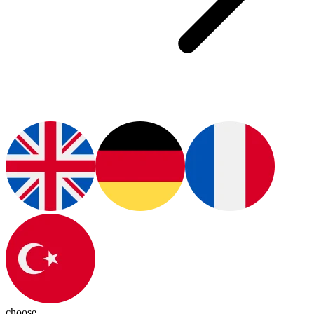
choose