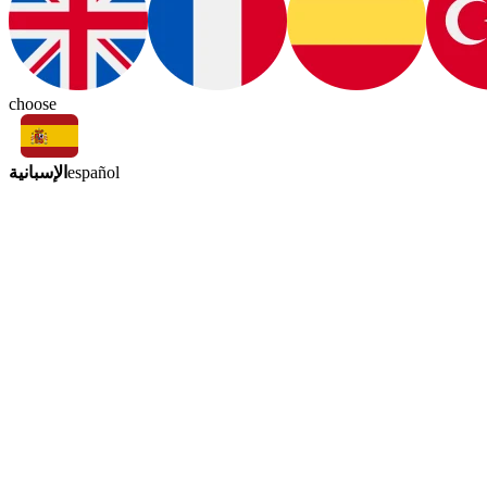
choose
الإسبانية
español