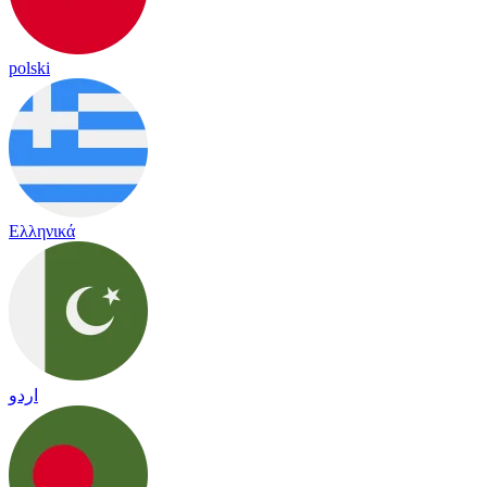
polski
Ελληνικά
اردو