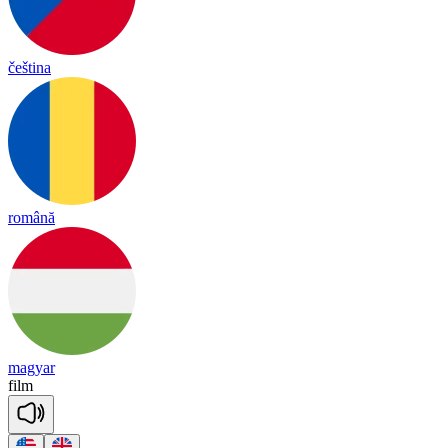
čeština
română
magyar
film