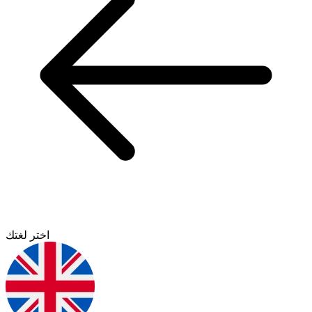
اختر لغتك