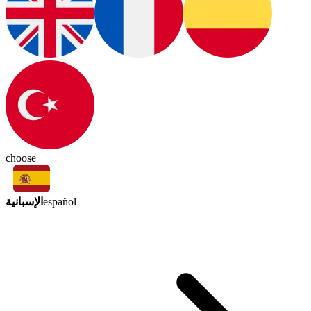
choose
الإسبانية
español