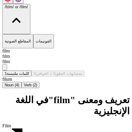
/fɪlm/
or /film/
الفونيمات
المقاطع الصوتية
film
fɪlm
film
1
كلمات ملتبسة
0
القوافي
0
متشابهات النطق
filum
Noun
(
4
)
Verb
(
2
)
تعريف ومعنى "film"في اللغة
الإنجليزية
Film