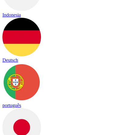
Indonesia
Deutsch
português