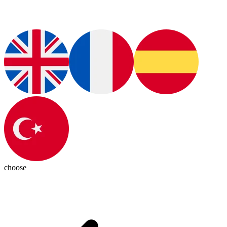
choose