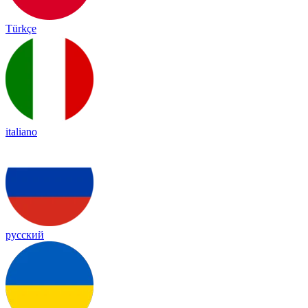
Türkçe
italiano
русский