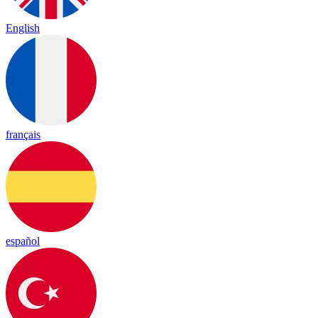
English
français
español