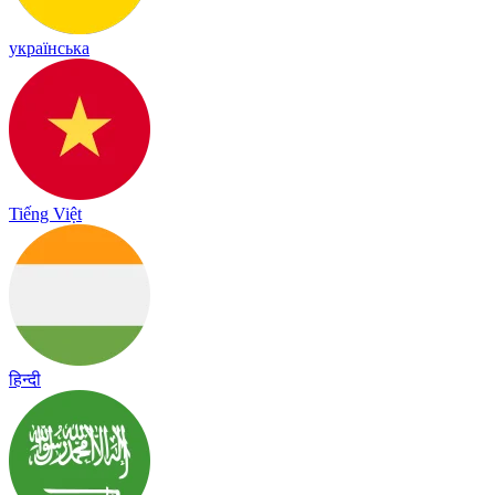
українська
Tiếng Việt
हिन्दी