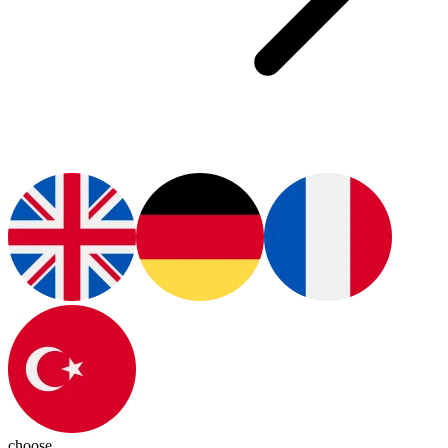
choose