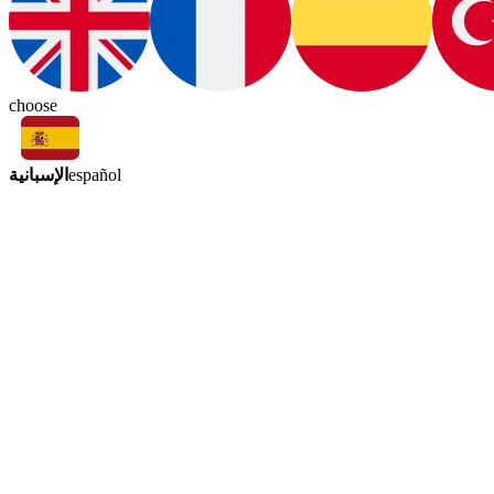
choose
الإسبانية
español