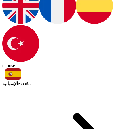
choose
الإسبانية
español