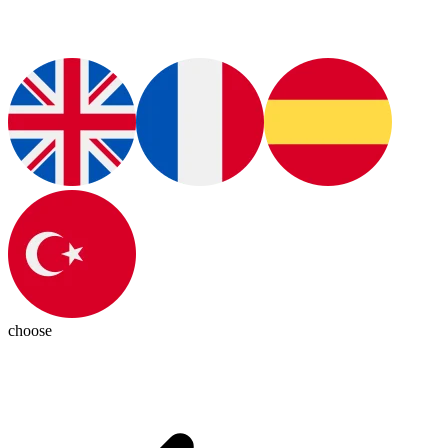
choose