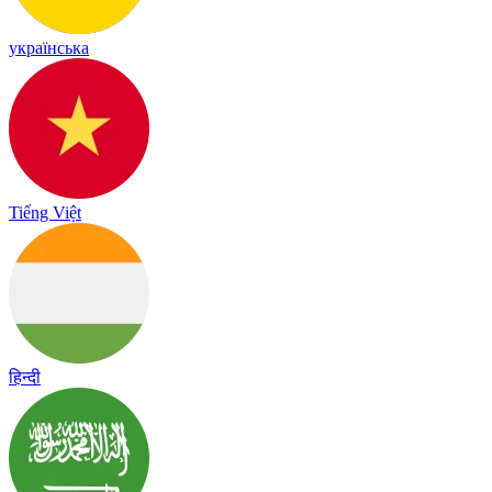
українська
Tiếng Việt
हिन्दी