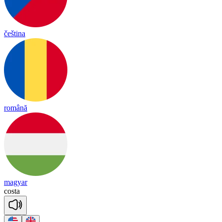
čeština
română
magyar
cos
ta