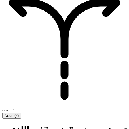
costae
Noun
(
2
)