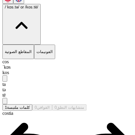
/ˈkɒs.tə/
or /kos.tē/
الفونيمات
المقاطع الصوتية
cos
ˈkɒs
kos
ta
tə
tē
1
كلمات ملتبسة
0
القوافي
0
متشابهات النطق
costia