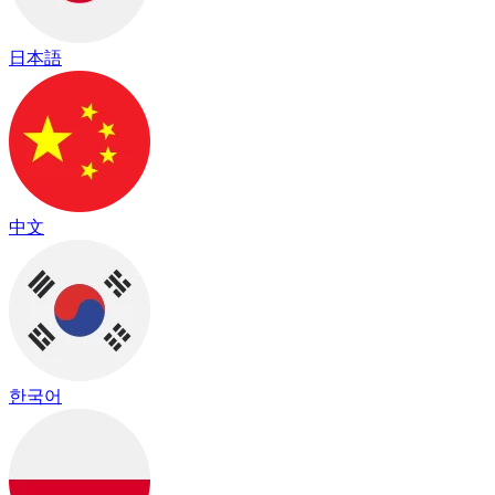
日本語
中文
한국어