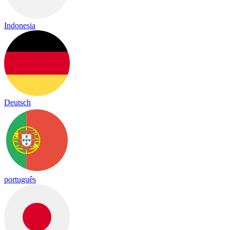
Indonesia
Deutsch
português