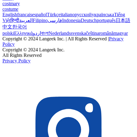
costmary
costume
English
français
español
Türkçe
italiano
русский
українська
Tiếng
Việt
हिन्दी
العربية
Filipino
فارسی
Indonesia
Deutsch
português
日本語
中文
한국어
polski
Ελληνικά
اردو
বাংলা
Nederlands
svenska
čeština
română
magyar
Copyright © 2024 Langeek Inc. | All Rights Reserved |
Privacy
Policy
Copyright © 2024 Langeek Inc.
All Rights Reserved
Privacy Policy