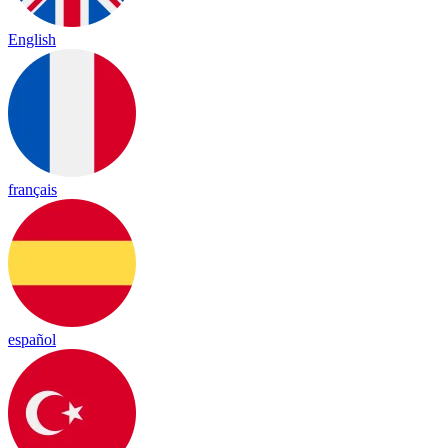
English
français
español