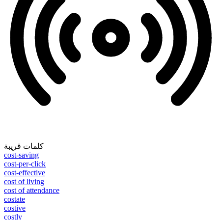
كلمات قريبة
cost-saving
cost-per-click
cost-effective
cost of living
cost of attendance
costate
costive
costly