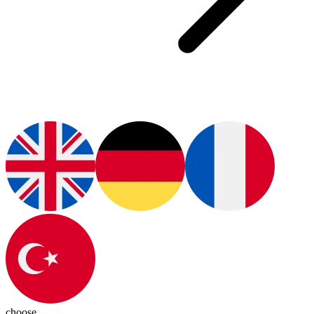
choose