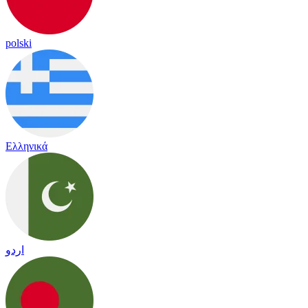
polski
Ελληνικά
اردو