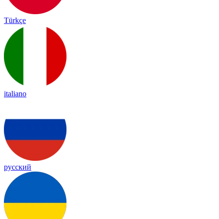
Türkçe
italiano
русский