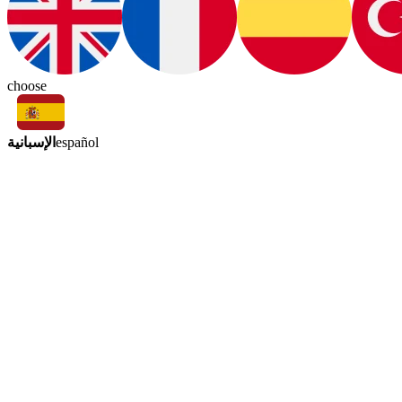
choose
الإسبانية
español