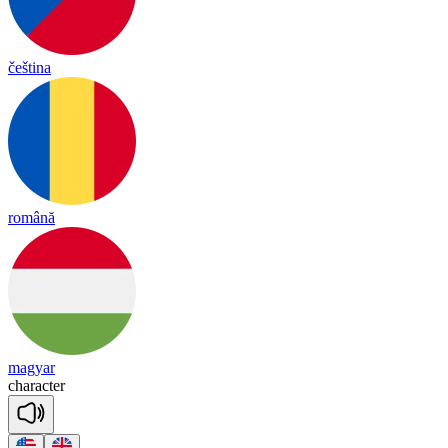
čeština
română
magyar
cha
rac
ter