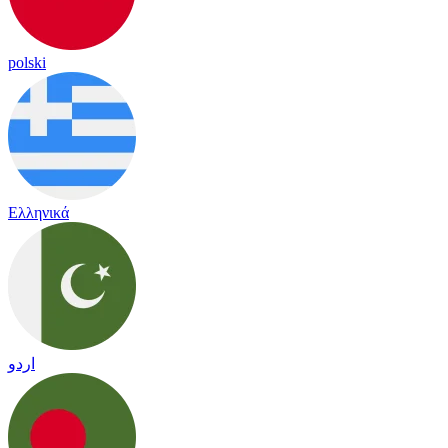
polski
Ελληνικά
اردو