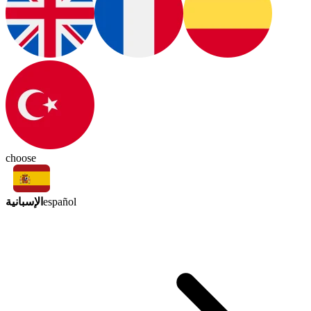
choose
الإسبانية
español