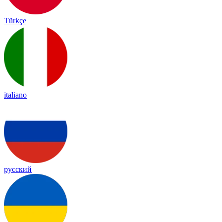
Türkçe
italiano
русский