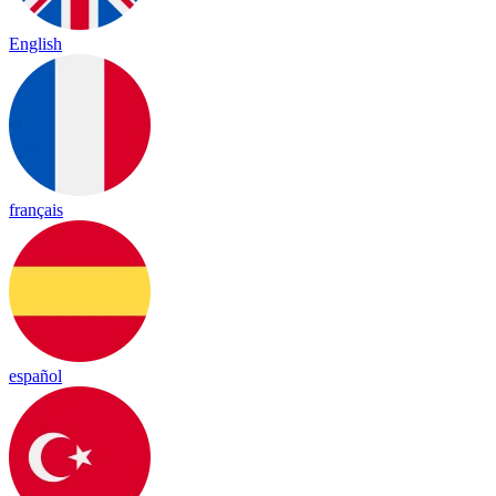
English
français
español