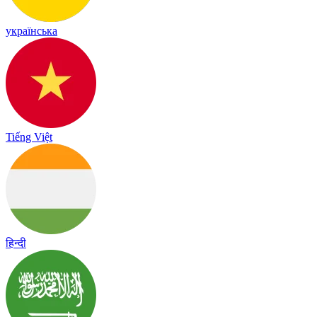
українська
Tiếng Việt
हिन्दी