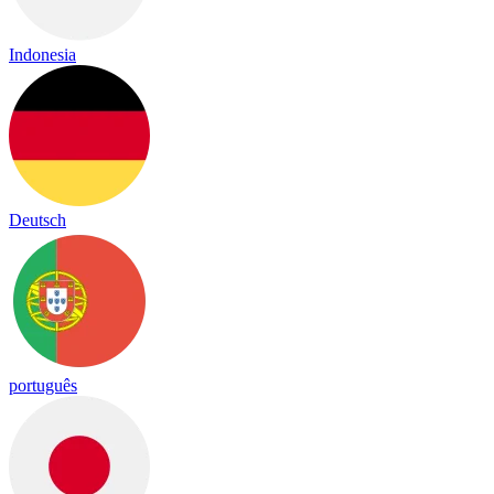
Indonesia
Deutsch
português