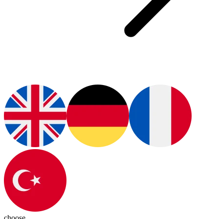
choose