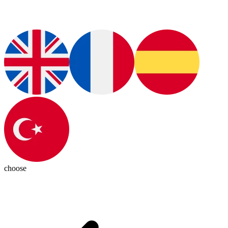
choose