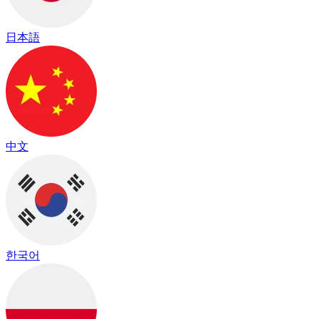
日本語
中文
한국어