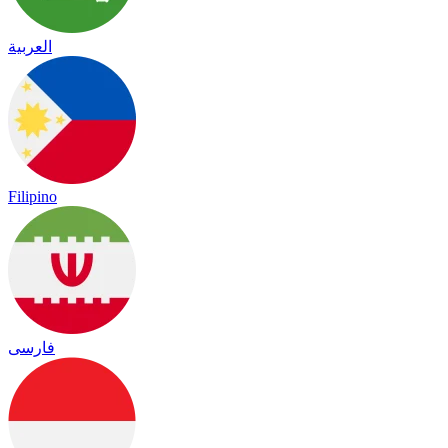
العربية
Filipino
فارسی