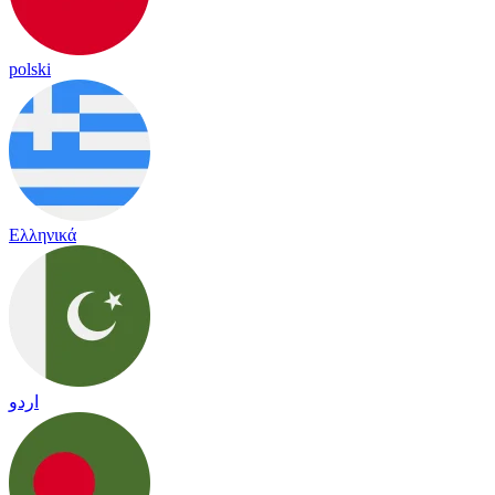
polski
Ελληνικά
اردو