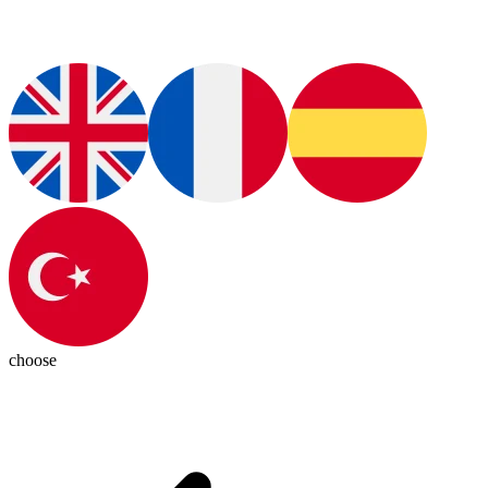
choose