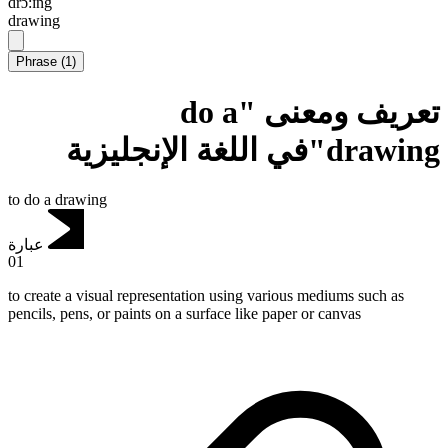
drɔ:ɪng
drawing
Phrase
(
1
)
تعريف ومعنى "do a
drawing"في اللغة الإنجليزية
to do a drawing
عبارة
01
to create a visual representation using various mediums such as
pencils, pens, or paints on a surface like paper or canvas