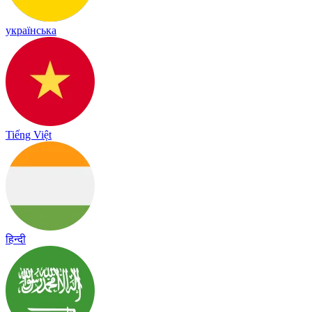
українська
Tiếng Việt
हिन्दी