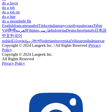
do a favor
do a job
do a job on
do a line
do a moonlight flit
English
français
español
Türkçe
italiano
русский
українська
Tiếng
Việt
हिन्दी
العربية
Filipino
فارسی
Indonesia
Deutsch
português
日本語
中文
한국어
polski
Ελληνικά
اردو
বাংলা
Nederlands
svenska
čeština
română
magyar
Copyright © 2024 Langeek Inc. | All Rights Reserved |
Privacy
Policy
Copyright © 2024 Langeek Inc.
All Rights Reserved
Privacy Policy