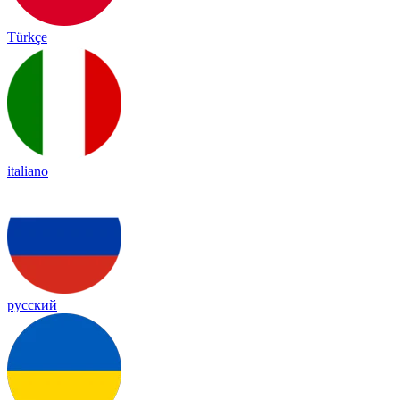
Türkçe
italiano
русский