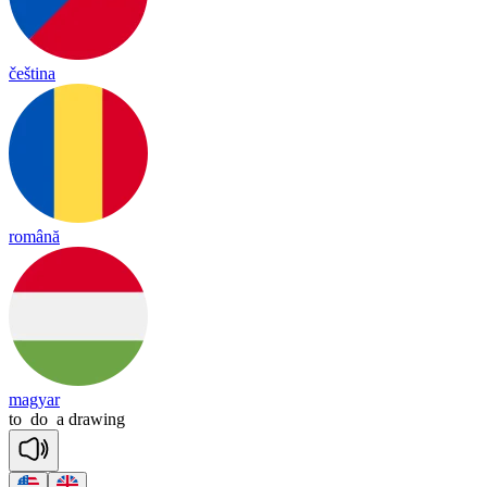
čeština
română
magyar
to
do
a
drawing