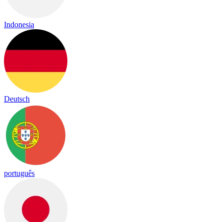
Indonesia
Deutsch
português