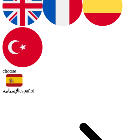
choose
الإسبانية
español