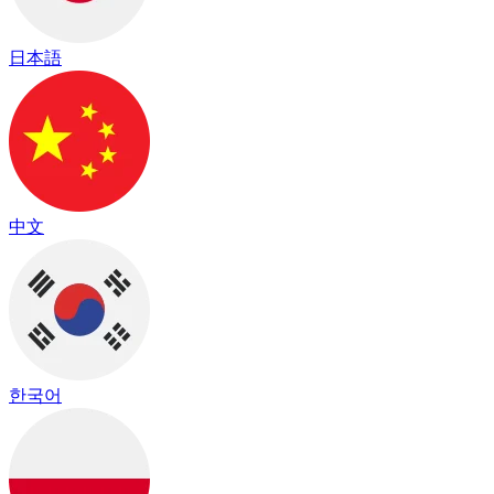
日本語
中文
한국어