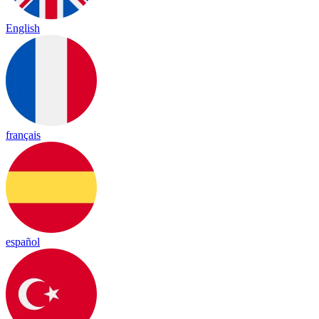
English
français
español