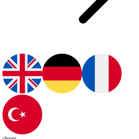
choose