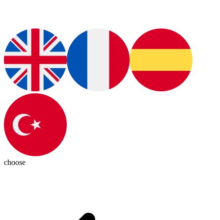
choose