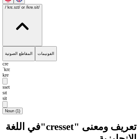
/ˈkrɛ.sɪt/
or /kre.sit/
الفونيمات
المقاطع الصوتية
cre
ˈkrɛ
kre
sset
sɪt
sit
Noun
(
1
)
تعريف ومعنى "cresset"في اللغة
الإنجليزية