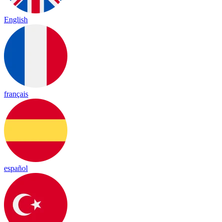
English
français
español