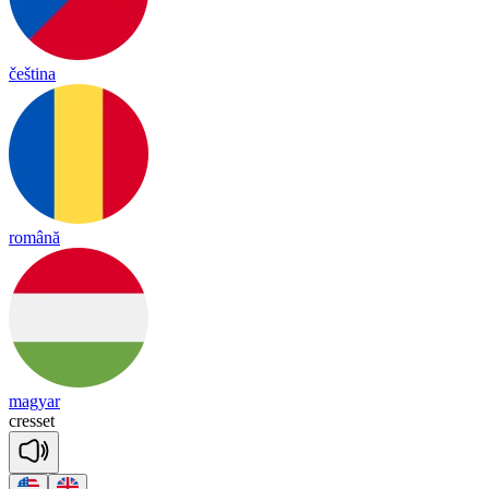
čeština
română
magyar
cre
sset