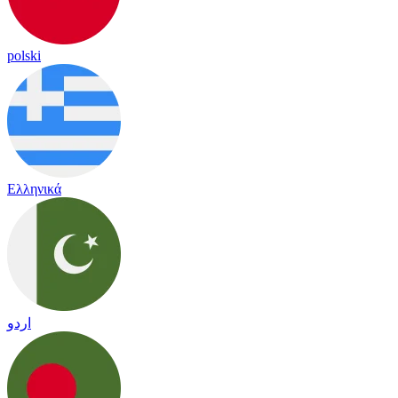
polski
Ελληνικά
اردو