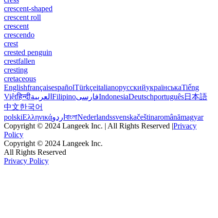
crescent-shaped
crescent roll
crescent
crescendo
crest
crested penguin
crestfallen
cresting
cretaceous
English
français
español
Türkçe
italiano
русский
українська
Tiếng
Việt
हिन्दी
العربية
Filipino
فارسی
Indonesia
Deutsch
português
日本語
中文
한국어
polski
Ελληνικά
اردو
বাংলা
Nederlands
svenska
čeština
română
magyar
Copyright © 2024 Langeek Inc. | All Rights Reserved |
Privacy
Policy
Copyright © 2024 Langeek Inc.
All Rights Reserved
Privacy Policy