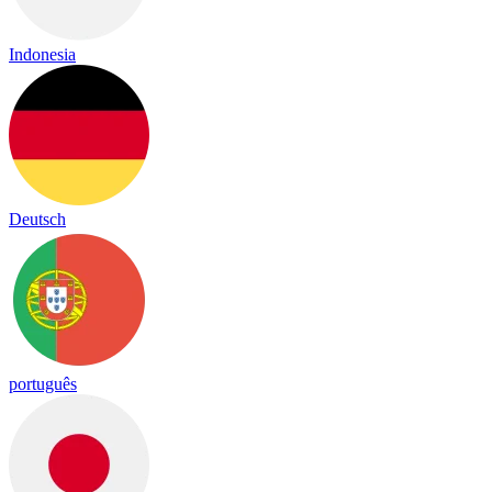
Indonesia
Deutsch
português