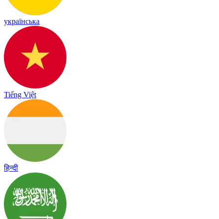
українська
Tiếng Việt
हिन्दी