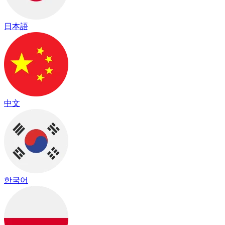
日本語
中文
한국어