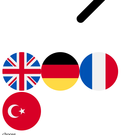
choose