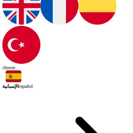
choose
الإسبانية
español