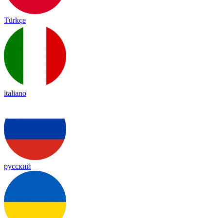
Türkçe
italiano
русский