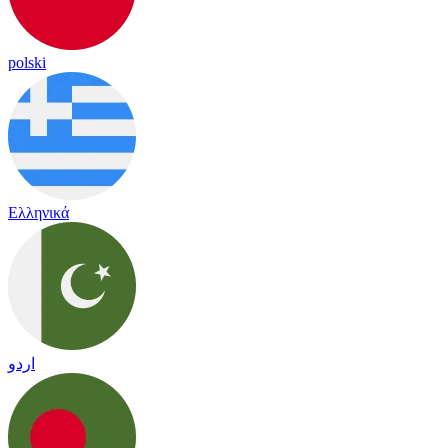
polski
Ελληνικά
اردو