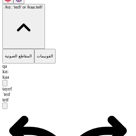
/kɑ:.ˈteɪf/
or /kaa.teif/
الفونيمات
المقاطع الصوتية
qa
kɑ:
kaa
tayef
ˈteɪf
teif