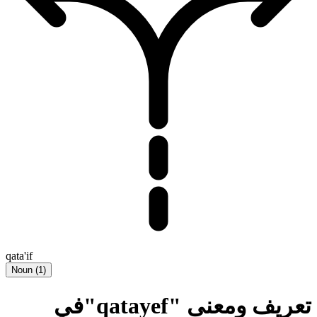
qata'if
Noun
(
1
)
تعريف ومعنى "qatayef"في