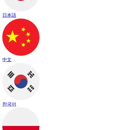
日本語
中文
한국어