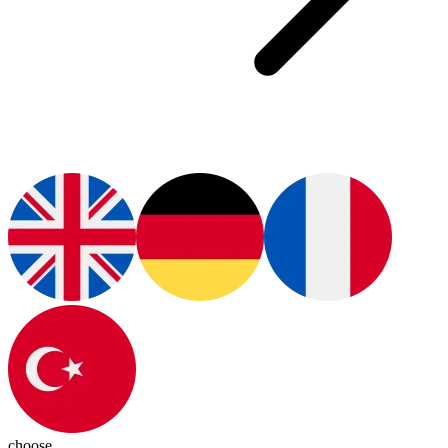
choose