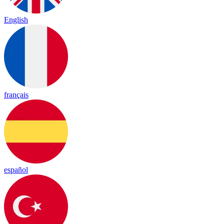
English
français
español