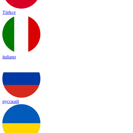
Türkçe
italiano
русский