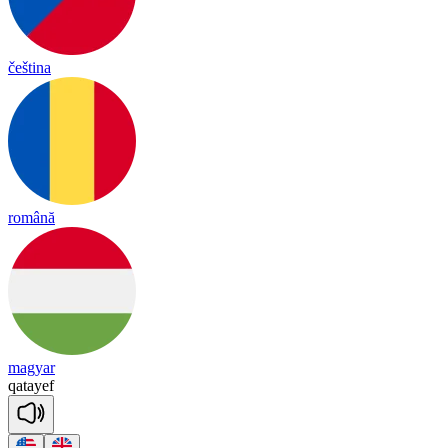
čeština
română
magyar
qa
tayef