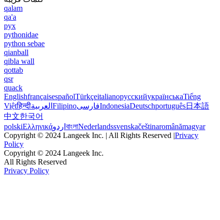
qalam
qa'a
pyx
pythonidae
python sebae
qianball
qibla wall
qottab
qsr
quack
English
français
español
Türkçe
italiano
русский
українська
Tiếng
Việt
हिन्दी
العربية
Filipino
فارسی
Indonesia
Deutsch
português
日本語
中文
한국어
polski
Ελληνικά
اردو
বাংলা
Nederlands
svenska
čeština
română
magyar
Copyright © 2024 Langeek Inc. | All Rights Reserved |
Privacy
Policy
Copyright © 2024 Langeek Inc.
All Rights Reserved
Privacy Policy