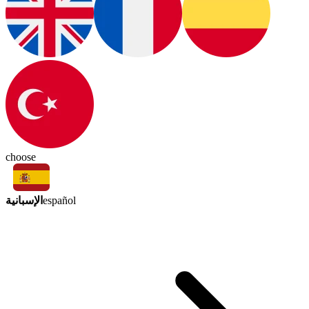
choose
الإسبانية
español