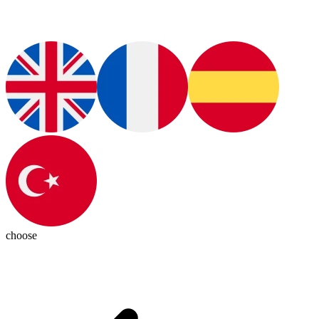
choose