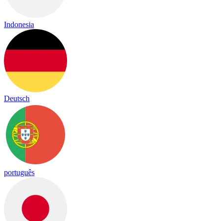
Indonesia
Deutsch
português