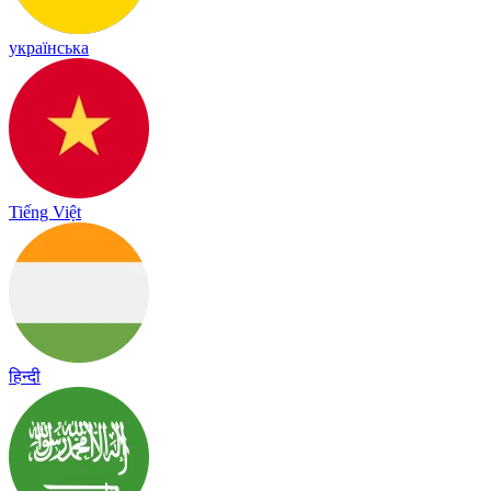
українська
Tiếng Việt
हिन्दी