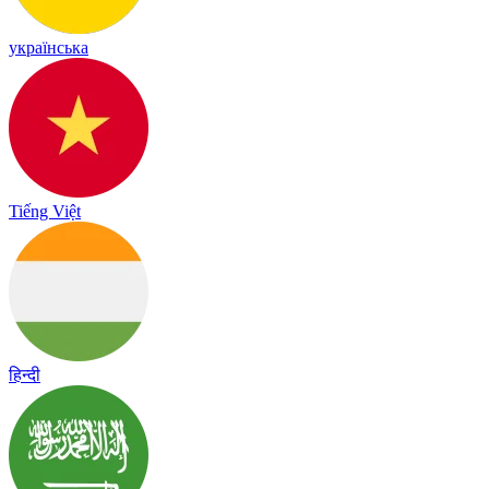
українська
Tiếng Việt
हिन्दी