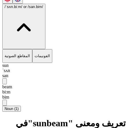
/ˈsʌn.bi:m/
or /san.bim/
الفونيمات
المقاطع الصوتية
sun
ˈsʌn
san
beam
bi:m
bim
Noun
(
1
)
تعريف ومعنى "sunbeam"في