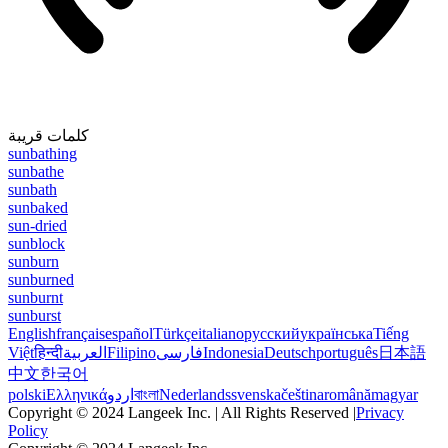
كلمات قريبة
sunbathing
sunbathe
sunbath
sunbaked
sun-dried
sunblock
sunburn
sunburned
sunburnt
sunburst
English
français
español
Türkçe
italiano
русский
українська
Tiếng
Việt
हिन्दी
العربية
Filipino
فارسی
Indonesia
Deutsch
português
日本語
中文
한국어
polski
Ελληνικά
اردو
বাংলা
Nederlands
svenska
čeština
română
magyar
Copyright © 2024 Langeek Inc. | All Rights Reserved |
Privacy
Policy