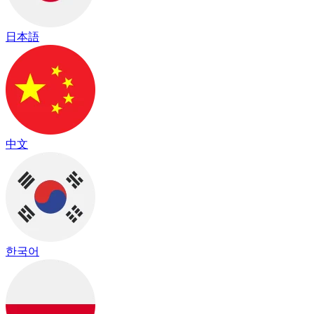
日本語
中文
한국어