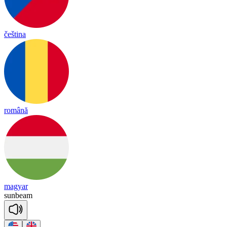
čeština
română
magyar
sun
beam