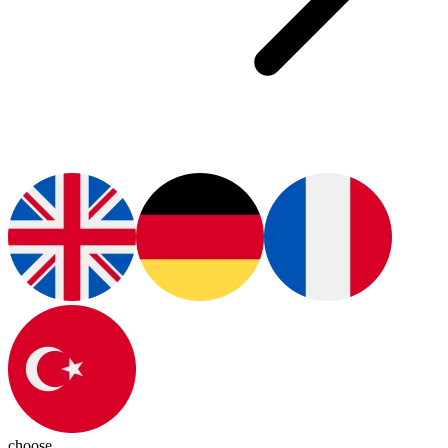
choose