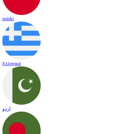
polski
Ελληνικά
اردو