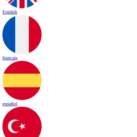
English
français
español