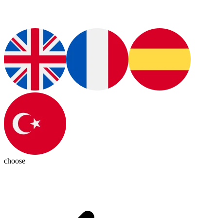
choose