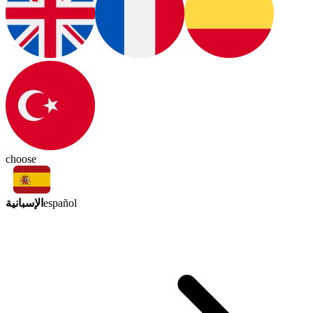
choose
الإسبانية
español