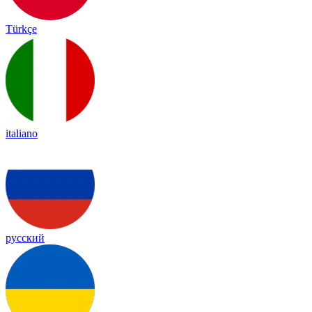
Türkçe
italiano
русский