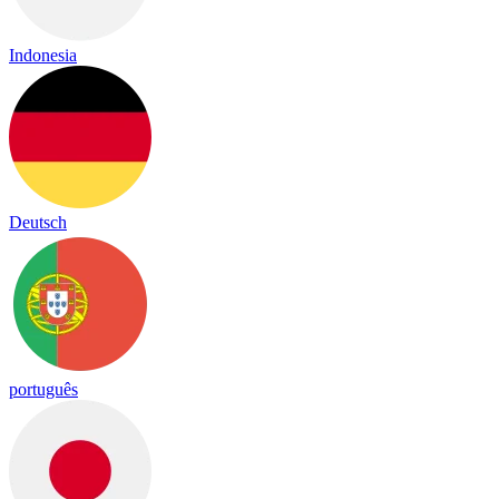
Indonesia
Deutsch
português