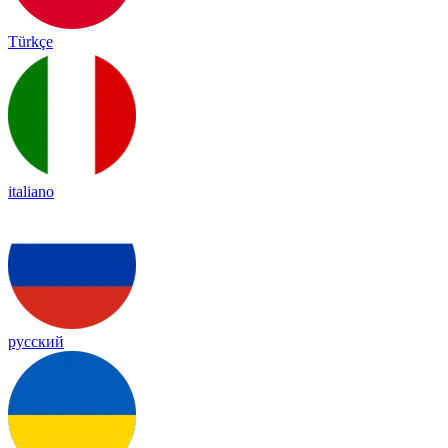
Türkçe
italiano
русский