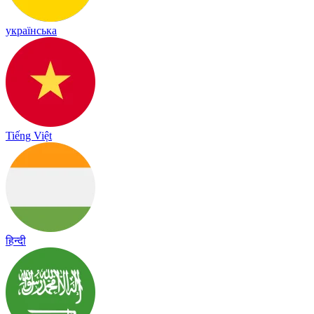
українська
Tiếng Việt
हिन्दी