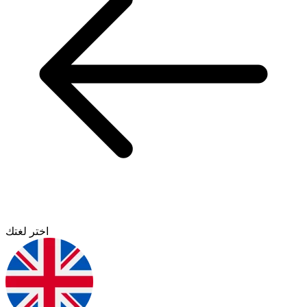
اختر لغتك