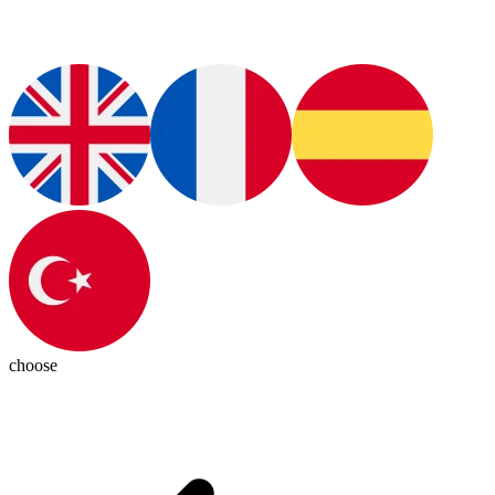
choose