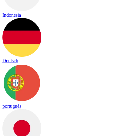
Indonesia
Deutsch
português