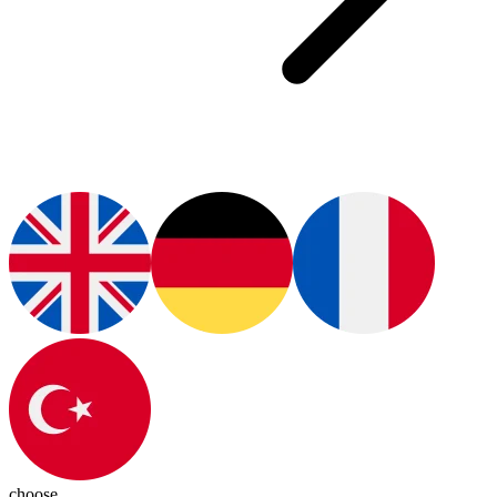
choose