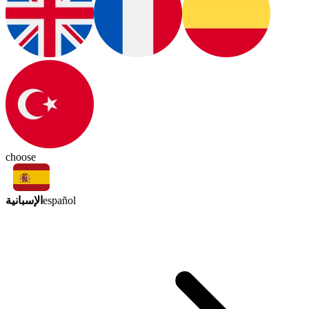
choose
الإسبانية
español