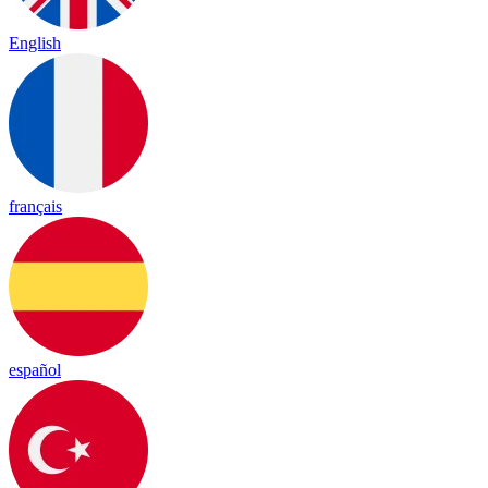
English
français
español