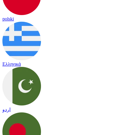
polski
Ελληνικά
اردو