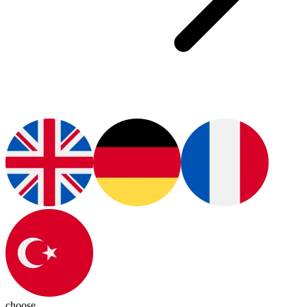
choose