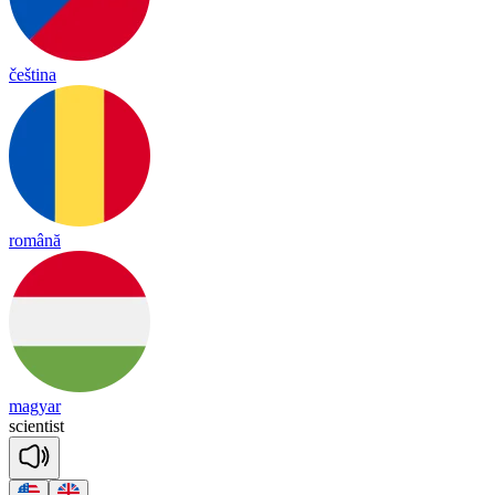
čeština
română
magyar
scien
tist