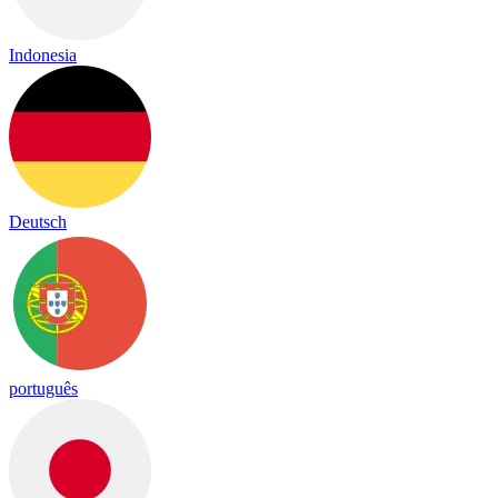
Indonesia
Deutsch
português