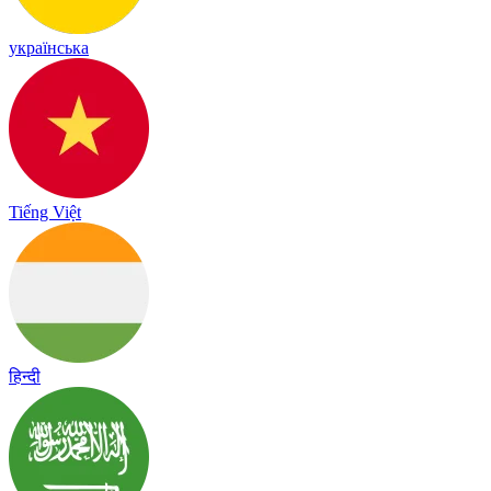
українська
Tiếng Việt
हिन्दी