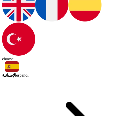
choose
الإسبانية
español