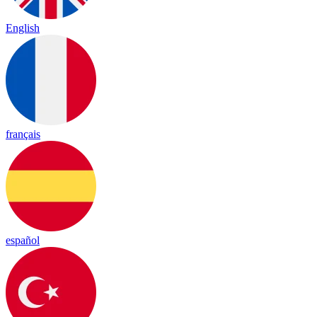
English
français
español