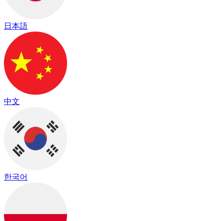
日本語
中文
한국어