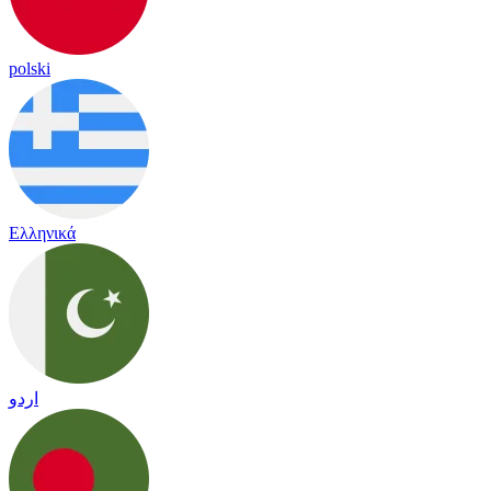
polski
Ελληνικά
اردو