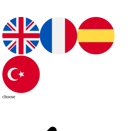
choose