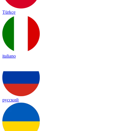
Türkçe
italiano
русский