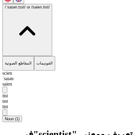
/ˈsaɪən.tɪst/
or /saien.tist/
الفونيمات
المقاطع الصوتية
scien
ˈsaɪən
saien
tist
tɪst
tist
Noun
(
1
)
تعريف ومعنى "scientist"في