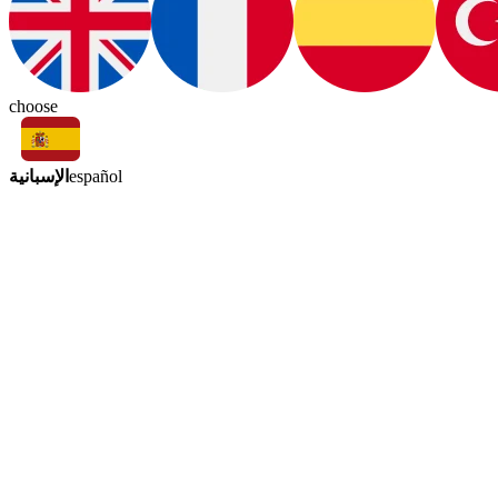
choose
الإسبانية
español