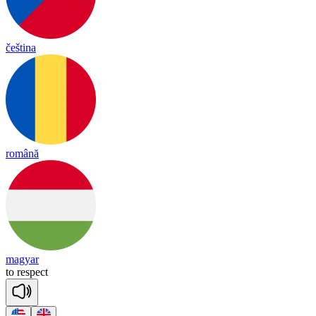
čeština
română
magyar
to
res
pect