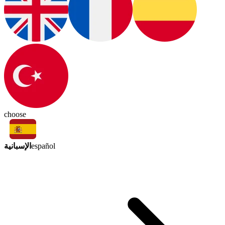
choose
الإسبانية
español