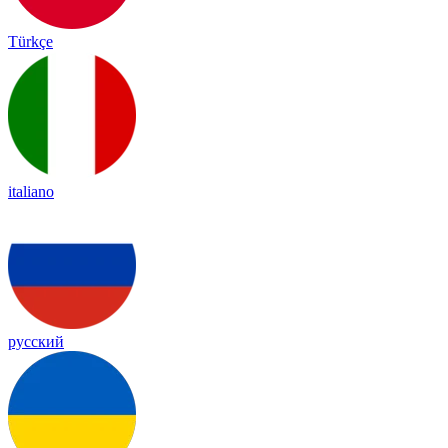
Türkçe
italiano
русский