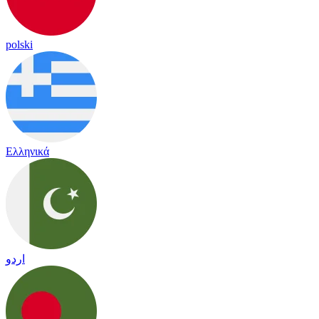
polski
Ελληνικά
اردو