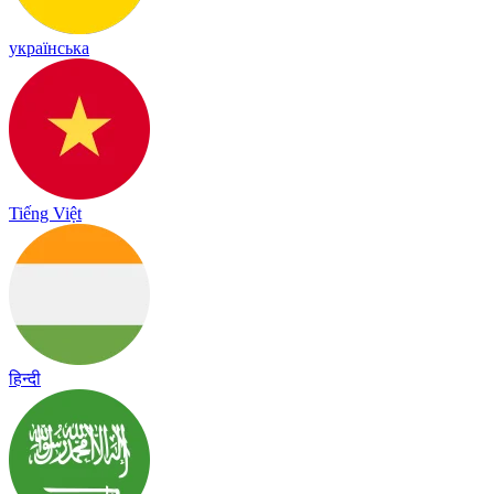
українська
Tiếng Việt
हिन्दी