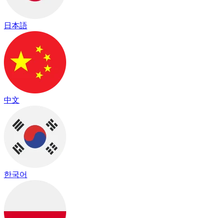
日本語
中文
한국어