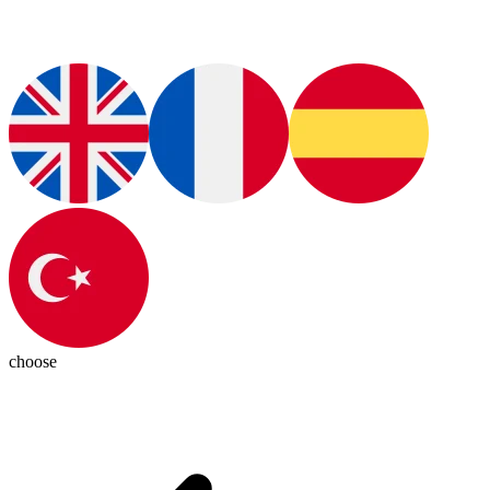
choose