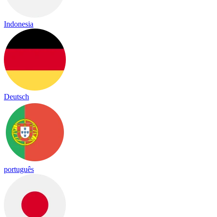
Indonesia
Deutsch
português