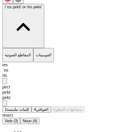
/ˈrɪs.pɛkt/
or /ris.pekt/
الفونيمات
المقاطع الصوتية
res
ˈrɪs
ris
pect
pɛkt
pekt
1
كلمات ملتبسة
4
القوافي
0
متشابهات النطق
resect
Verb
(
3
)
Noun
(
4
)