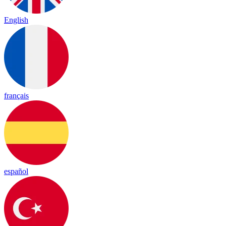
English
français
español