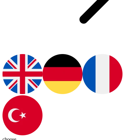
choose