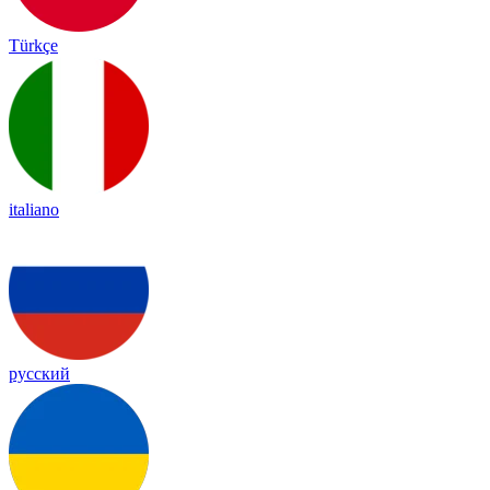
Türkçe
italiano
русский