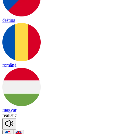
čeština
română
magyar
rea
lis
tic