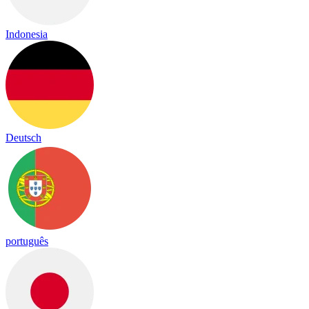
Indonesia
Deutsch
português