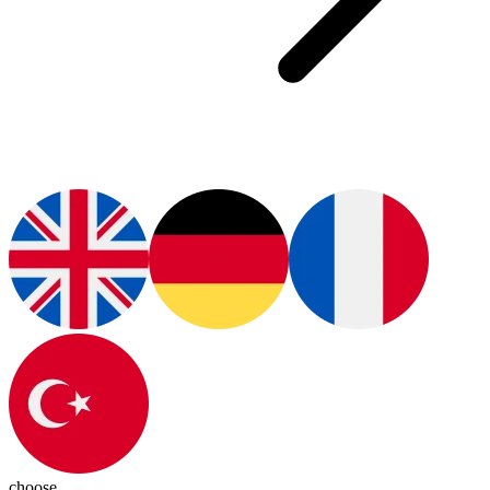
choose