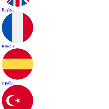
English
français
español