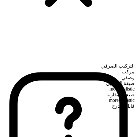
التركيب الصرفي
مركب
وصفي
صيغة التفضيل
most realistic
صيغة المقارنة
more realistic
قابل للتدرج