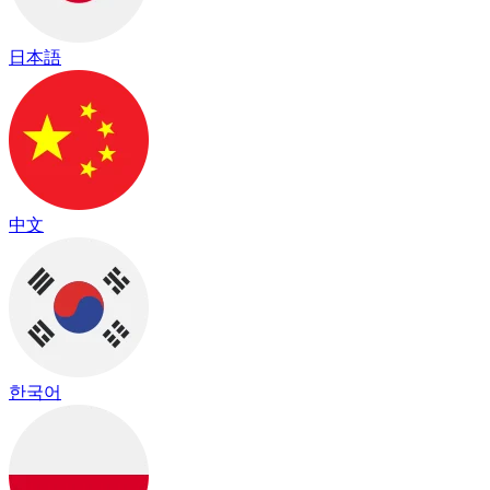
日本語
中文
한국어