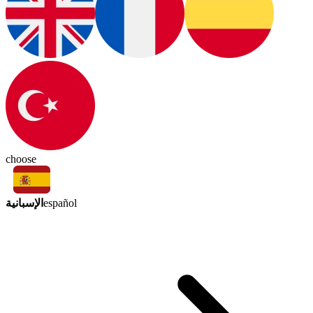
choose
الإسبانية
español