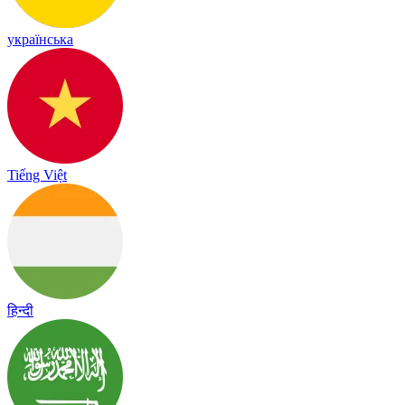
українська
Tiếng Việt
हिन्दी