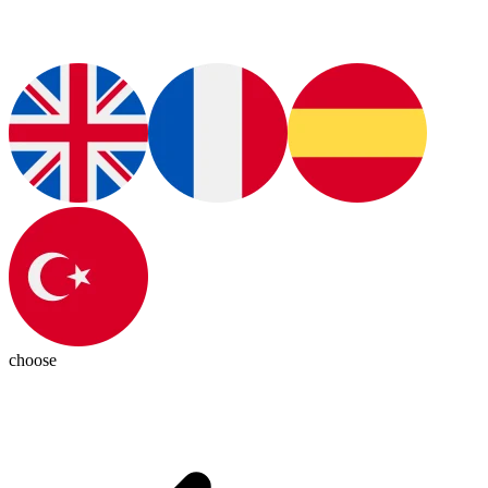
choose