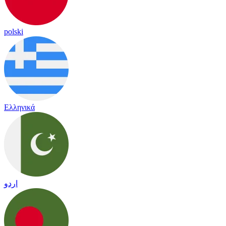
polski
Ελληνικά
اردو