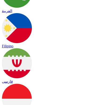
العربية
Filipino
فارسی