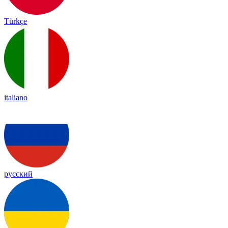
Türkçe
italiano
русский