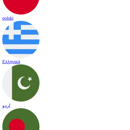
polski
Ελληνικά
اردو