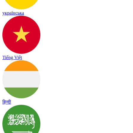
українська
Tiếng Việt
हिन्दी