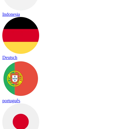
Indonesia
Deutsch
português