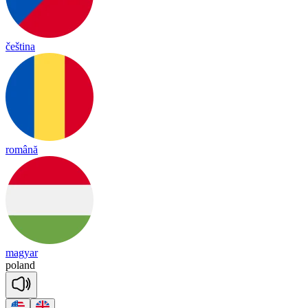
čeština
română
magyar
po
land