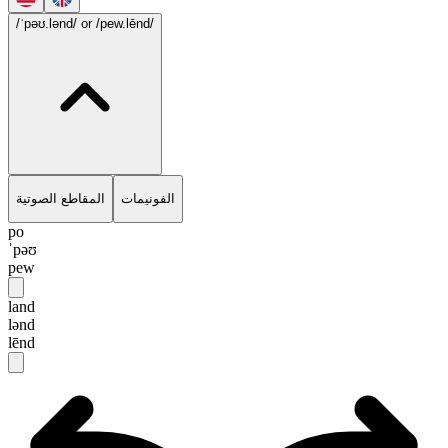
/ˈpəʊ.lənd/
or /pew.lēnd/
الفونيمات
المقاطع الصوتية
po
ˈpəʊ
pew
land
lənd
lēnd