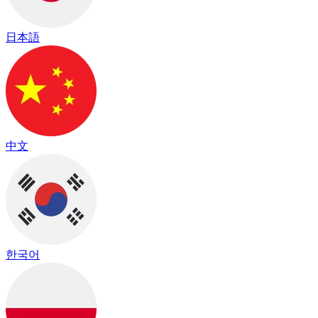
日本語
中文
한국어