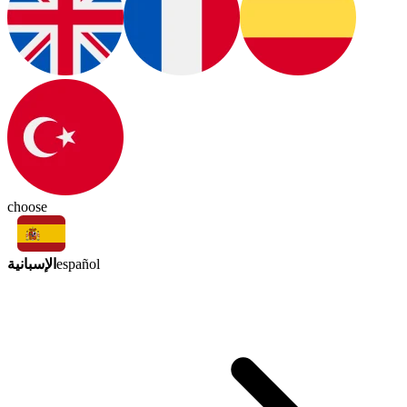
choose
الإسبانية
español