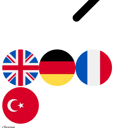
choose