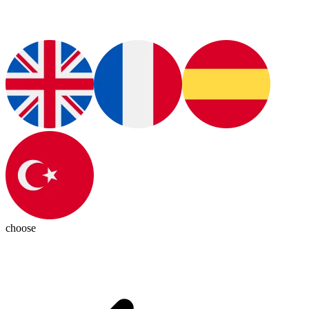
choose