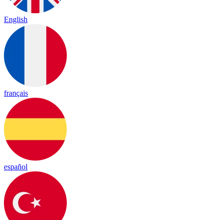
English
français
español