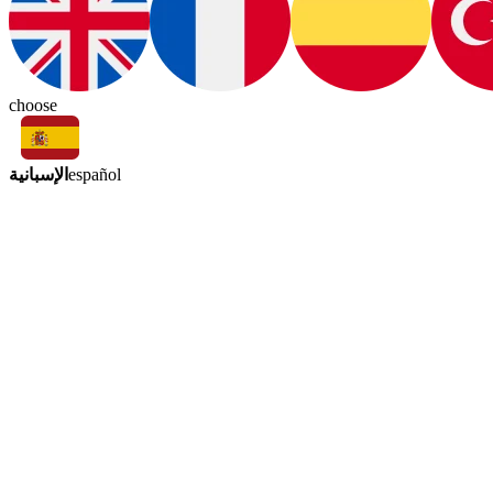
choose
الإسبانية
español