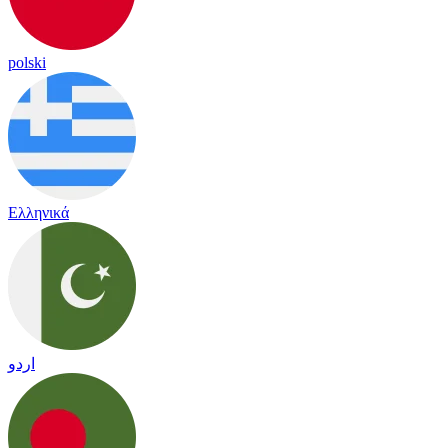
polski
Ελληνικά
اردو