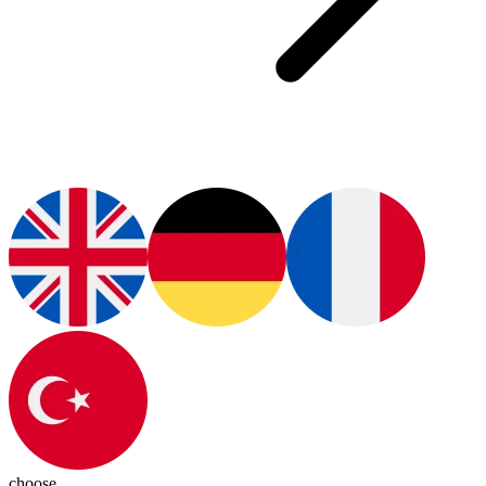
choose