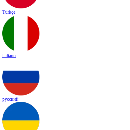
Türkçe
italiano
русский