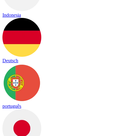
Indonesia
Deutsch
português