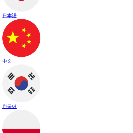
日本語
中文
한국어