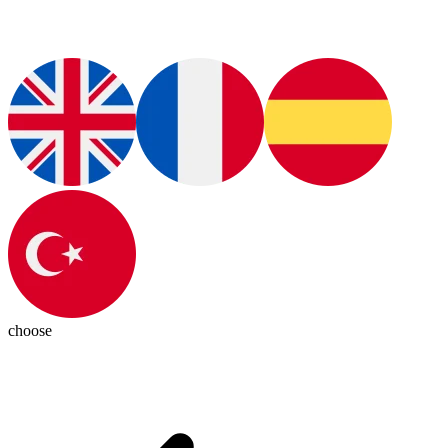
choose