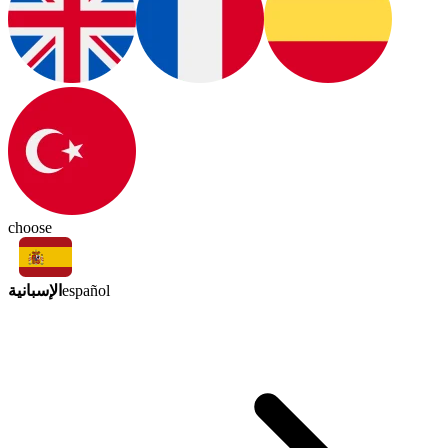
choose
الإسبانية
español