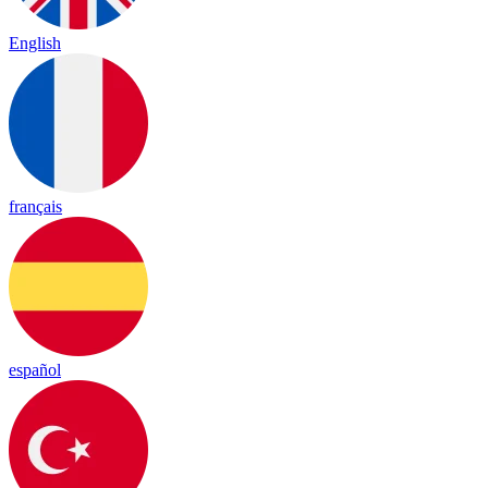
English
français
español