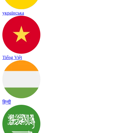
українська
Tiếng Việt
हिन्दी