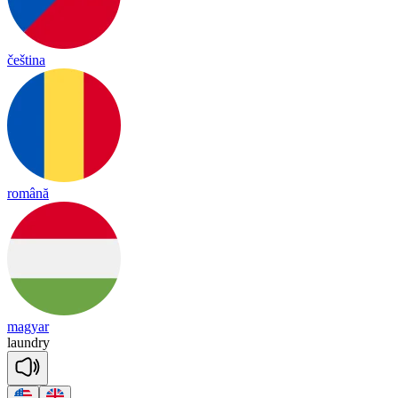
čeština
română
magyar
laund
ry