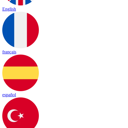
English
français
español