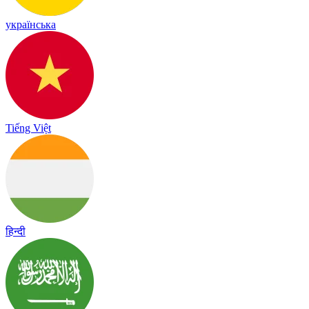
українська
Tiếng Việt
हिन्दी