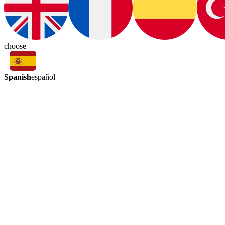
choose
Spanish
español