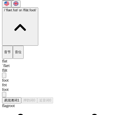
/ˈflæt.fʊt/
or /flāt.foot/
音节
音位
flat
ˈflæt
flāt
foot
fʊt
foot
易混淆词
1
押韵词
0
近音词
0
flagroot