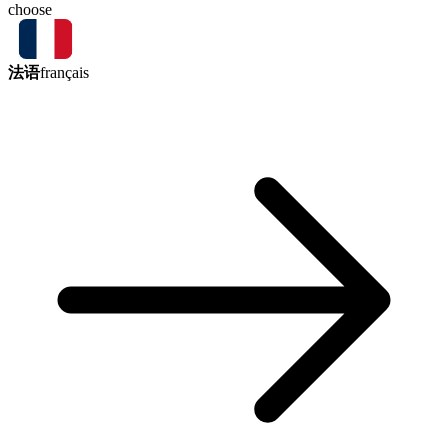
choose
法语
français