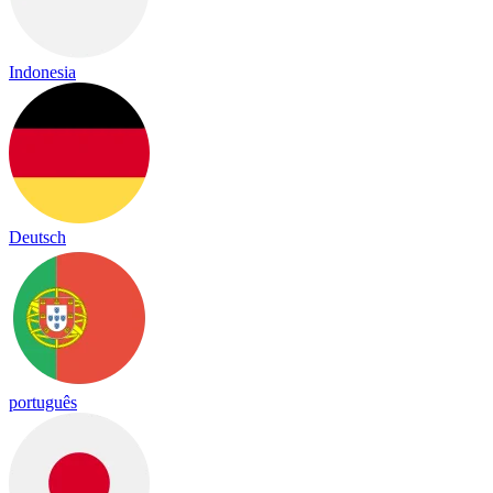
Indonesia
Deutsch
português