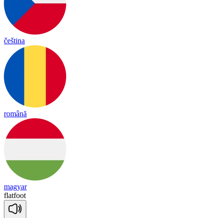
čeština
română
magyar
flat
foot