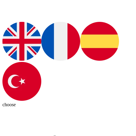
choose