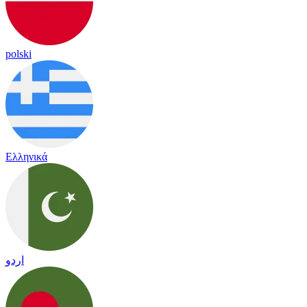
polski
Ελληνικά
اردو