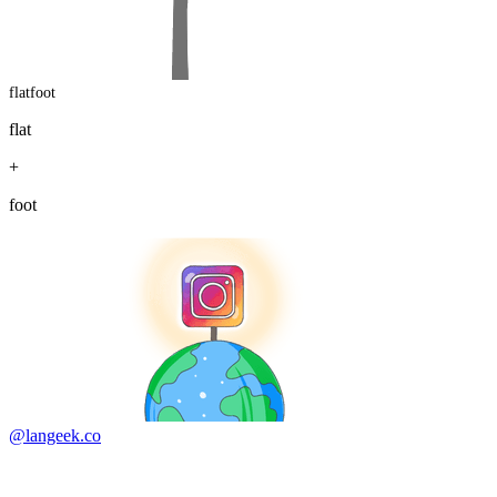
flatfoot
flat
+
foot
@langeek.co