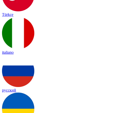
Türkçe
italiano
русский