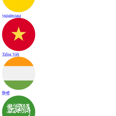
українська
Tiếng Việt
हिन्दी