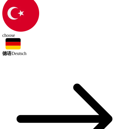
choose
德语
Deutsch