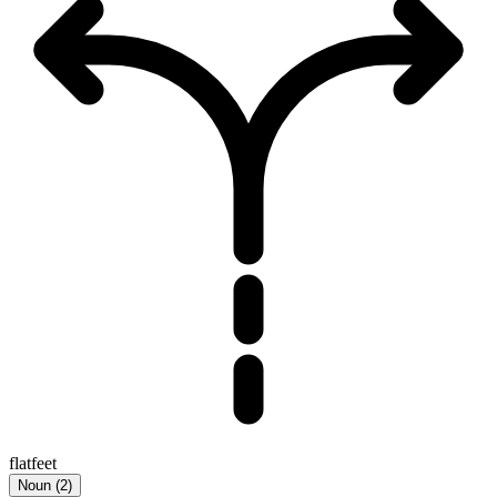
flatfeet
Noun
(
2
)