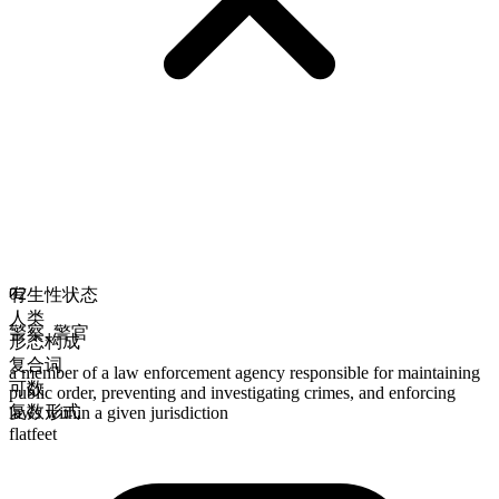
02
有生性状态
人类
警察
,
警官
形态构成
复合词
a member of a law enforcement agency responsible for maintaining
可数
public order, preventing and investigating crimes, and enforcing
复数形式
laws within a given jurisdiction
flatfeet