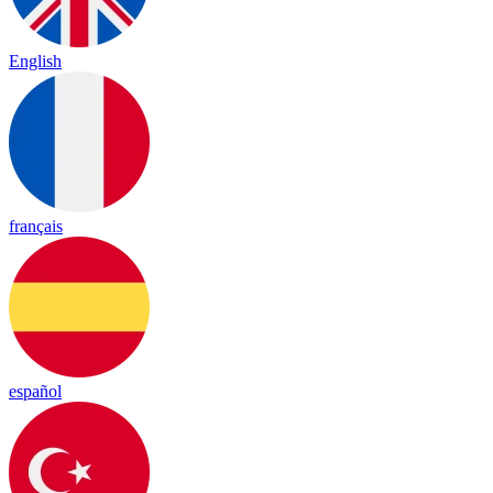
English
français
español