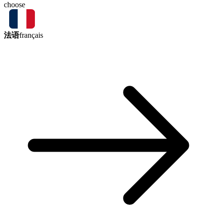
choose
法语
français