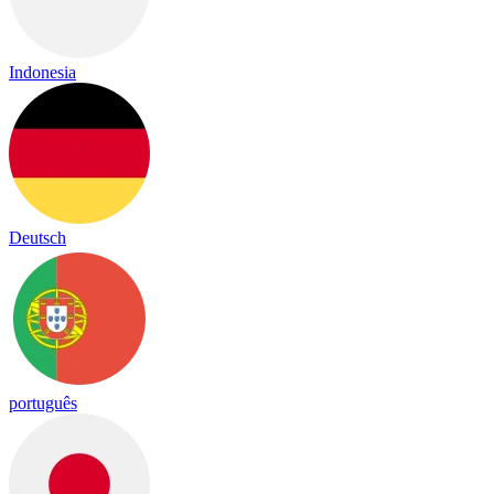
Indonesia
Deutsch
português