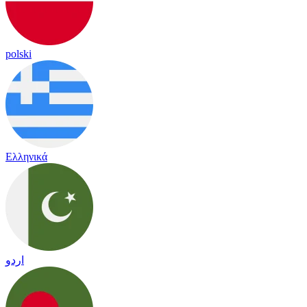
polski
Ελληνικά
اردو