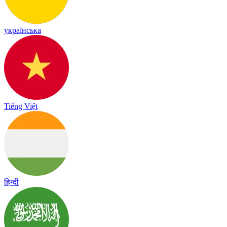
українська
Tiếng Việt
हिन्दी