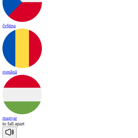
čeština
română
magyar
to
fall
a
part