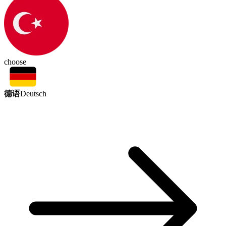
choose
德语
Deutsch