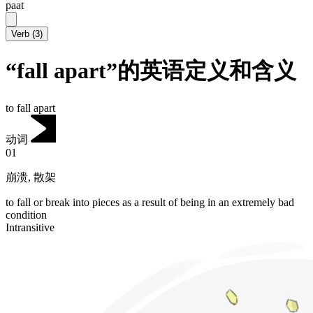
paat
Verb
(
3
)
“fall apart”的英语定义和含义
to fall apart
动词
01
崩溃
,
散架
to fall or break into pieces as a result of being in an extremely bad
condition
Intransitive