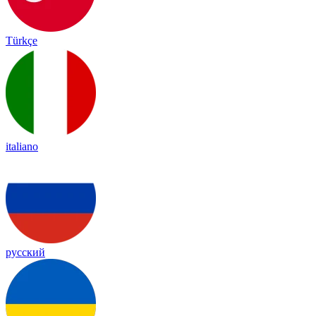
Türkçe
italiano
русский