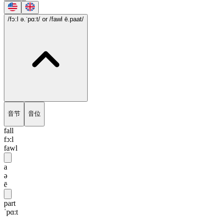
/fɔ:l ə.ˈpɑ:t/
or /fawl ē.paat/
音节
音位
fall
fɔ:l
fawl
a
ə
ē
part
ˈpɑ:t