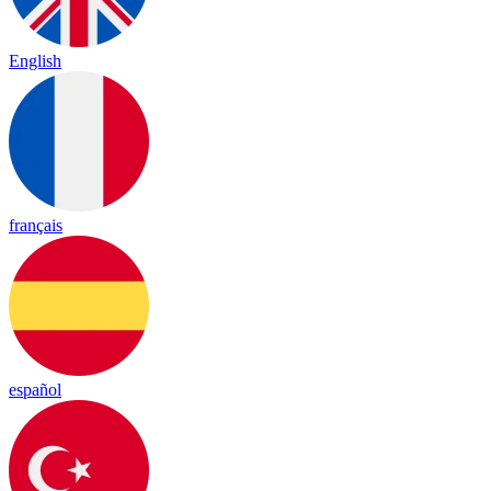
English
français
español