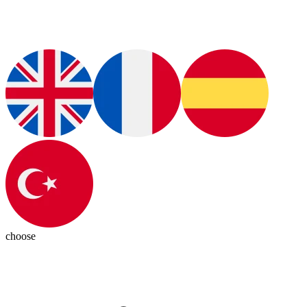
choose