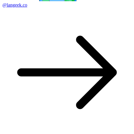
@langeek.co