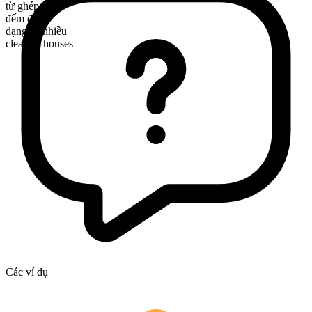
từ ghép
đếm được
dạng số nhiều
clearing houses
Các ví dụ