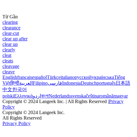
Từ Gần
clearing
clearance
clear-cut
clear up after
clear up
clearly
cleat
cleats
cleavage
cleave
English
français
español
Türkçe
italiano
русский
українська
Tiếng
Việt
हिन्दी
العربية
Filipino
فارسی
Indonesia
Deutsch
português
日本語
中文
한국어
polski
Ελληνικά
اردو
বাংলা
Nederlands
svenska
čeština
română
magyar
Copyright © 2024 Langeek Inc. | All Rights Reserved |
Privacy
Policy
Copyright © 2024 Langeek Inc.
All Rights Reserved
Privacy Policy