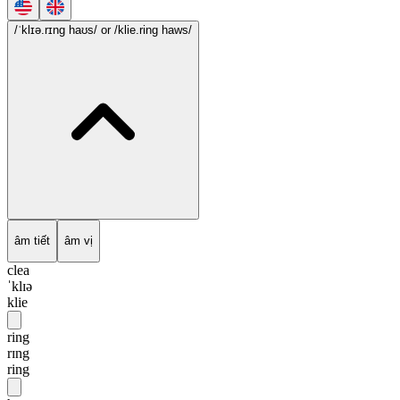
/ˈklɪə.rɪng haʊs/
or /klie.ring haws/
âm tiết
âm vị
clea
ˈklɪə
klie
ring
rɪng
ring