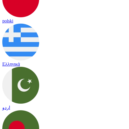
polski
Ελληνικά
اردو