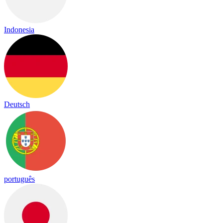
Indonesia
Deutsch
português