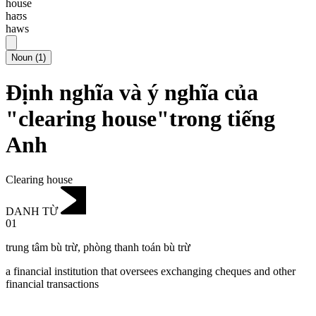
house
haʊs
haws
Noun
(
1
)
Định nghĩa và ý nghĩa của
"clearing house"trong tiếng
Anh
Clearing house
DANH TỪ
01
trung tâm bù trừ
,
phòng thanh toán bù trừ
a financial institution that oversees exchanging cheques and other
financial transactions