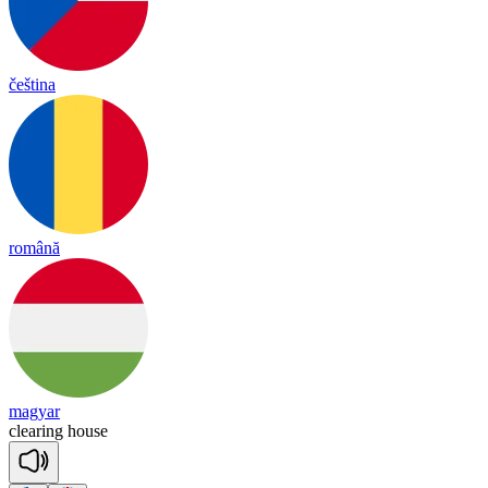
čeština
română
magyar
clea
ring
house