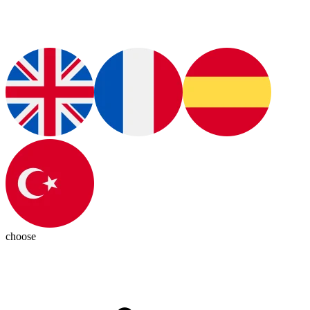
choose