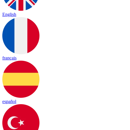
English
français
español