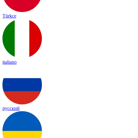
Türkçe
italiano
русский