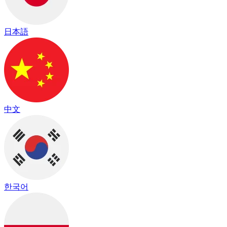
日本語
中文
한국어