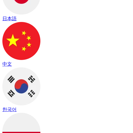
日本語
中文
한국어