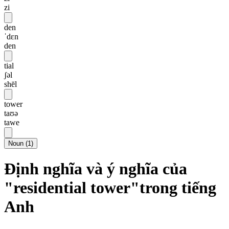
zi
den
ˈdɛn
den
tial
ʃəl
shēl
tower
taʊə
tawe
Noun
(
1
)
Định nghĩa và ý nghĩa của
"residential tower"trong tiếng
Anh