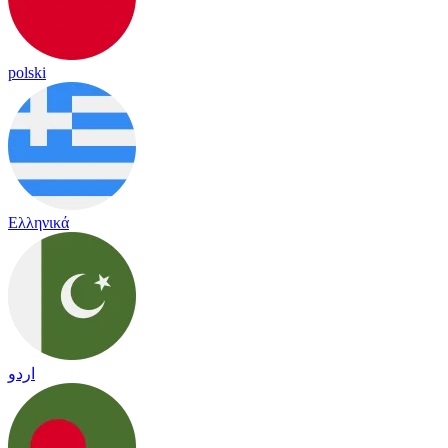
polski
Ελληνικά
اردو