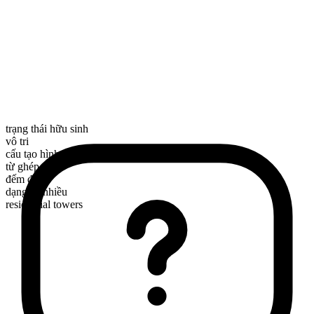
trạng thái hữu sinh
vô tri
cấu tạo hình thái
từ ghép
đếm được
dạng số nhiều
residential towers