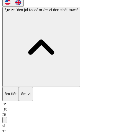
/ˌrɛ.zɪ.ˈdɛn.ʃəl taʊə/
or /re.zi.den.shēl tawe/
âm tiết
âm vị
re
ˌrɛ
re
si
zɪ