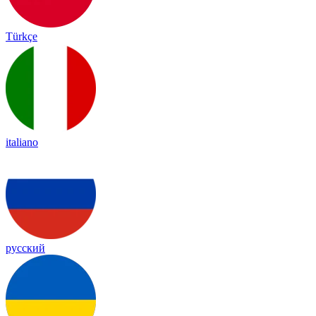
Türkçe
italiano
русский