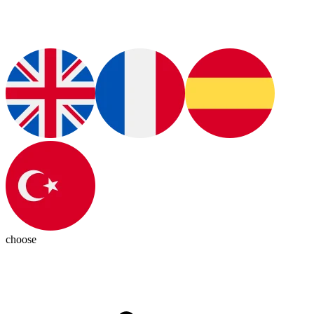
choose