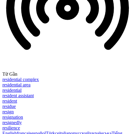
Từ Gần
residential complex
residential area
residential
resident assistant
resident
residue
resign
resignation
resignedly
resilience
English
français
español
Türkçe
italiano
русский
українська
Tiếng