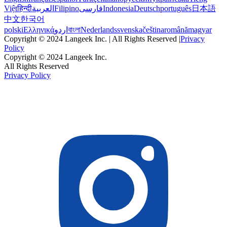
Việt
हिन्दी
العربية
Filipino
فارسی
Indonesia
Deutsch
português
日本語
中文
한국어
polski
Ελληνικά
اردو
বাংলা
Nederlands
svenska
čeština
română
magyar
Copyright © 2024 Langeek Inc. | All Rights Reserved |
Privacy
Policy
Copyright © 2024 Langeek Inc.
All Rights Reserved
Privacy Policy