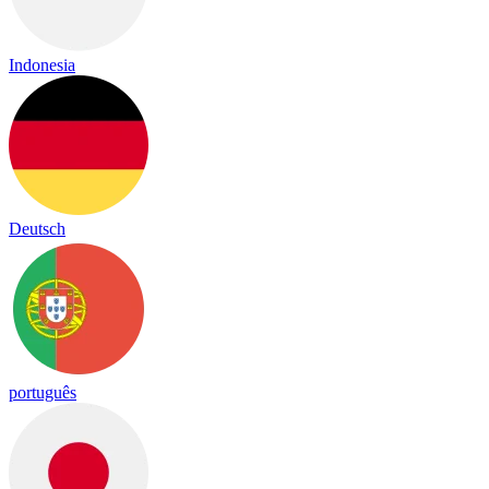
Indonesia
Deutsch
português