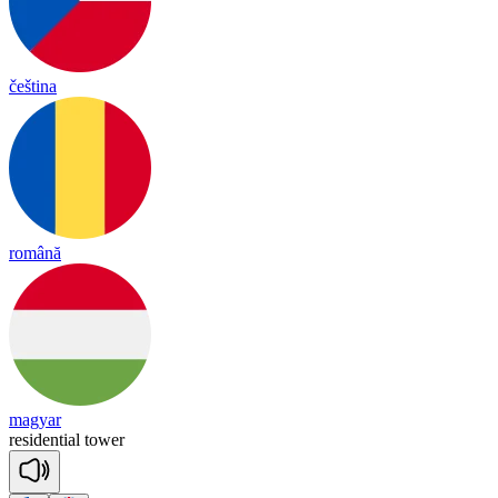
čeština
română
magyar
re
si
den
tial
tower