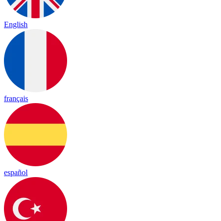
English
français
español