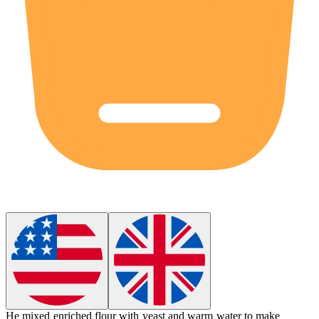
He mixed
enriched flour
with yeast and warm water to make