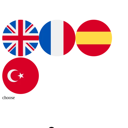
choose