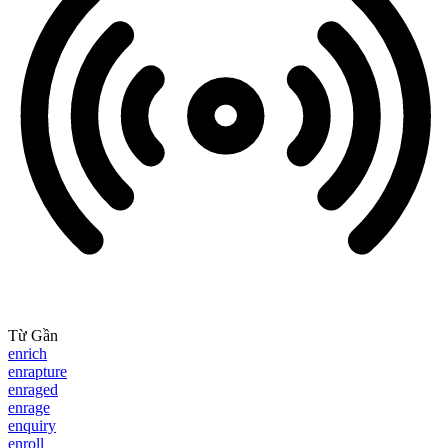
Từ Gần
enrich
enrapture
enraged
enrage
enquiry
enroll