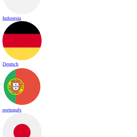
Indonesia
Deutsch
português