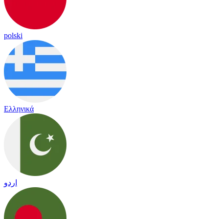
polski
Ελληνικά
اردو