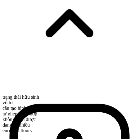
trạng thái hữu sinh
vô tri
cấu tạo hình thái
từ ghép phức hợp
không đếm được
dạng số nhiều
enriched flours