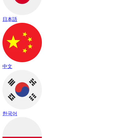
日本語
中文
한국어