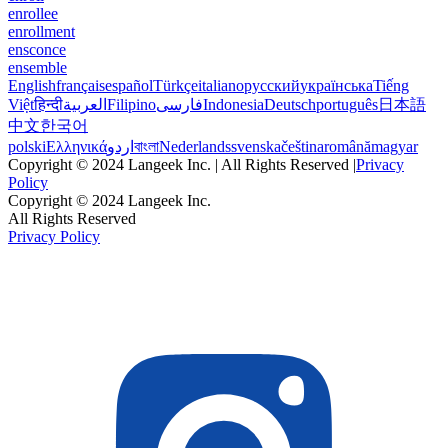
enrollee
enrollment
ensconce
ensemble
English
français
español
Türkçe
italiano
русский
українська
Tiếng
Việt
हिन्दी
العربية
Filipino
فارسی
Indonesia
Deutsch
português
日本語
中文
한국어
polski
Ελληνικά
اردو
বাংলা
Nederlands
svenska
čeština
română
magyar
Copyright © 2024 Langeek Inc. | All Rights Reserved |
Privacy
Policy
Copyright © 2024 Langeek Inc.
All Rights Reserved
Privacy Policy