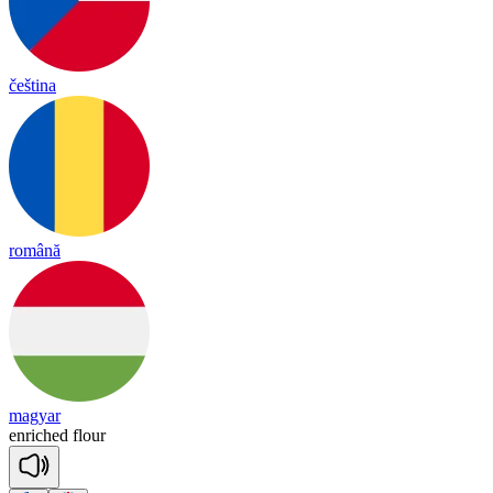
čeština
română
magyar
enriched
flour