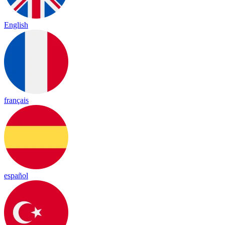
English
français
español