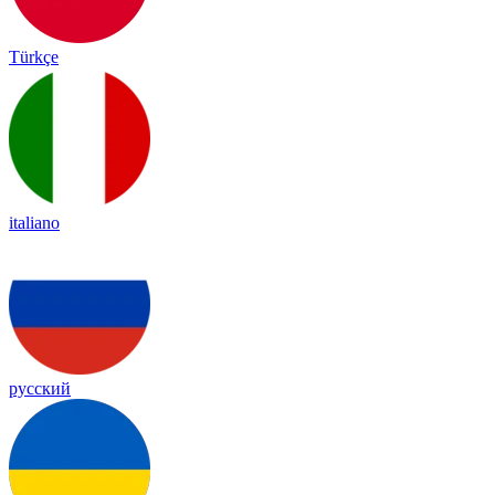
Türkçe
italiano
русский