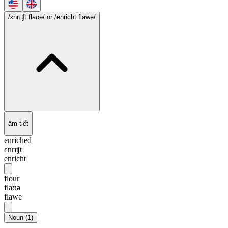
/ɛnrɪʧt flaʊə/
or /enricht flawe/
âm tiết
enriched
ɛnrɪʧt
enricht
flour
flaʊə
flawe
Noun
(
1
)