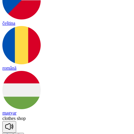
čeština
română
magyar
clothes
shop