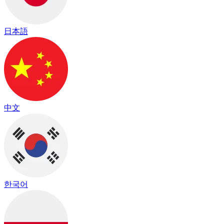
日本語
中文
한국어