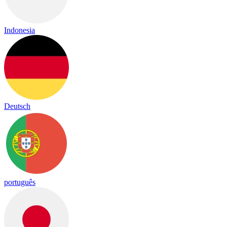
Indonesia
Deutsch
português