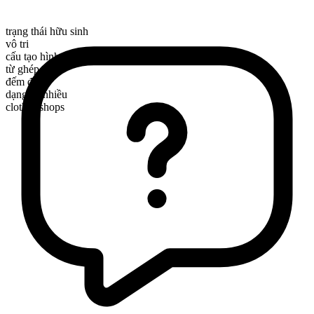
trạng thái hữu sinh
vô tri
cấu tạo hình thái
từ ghép
đếm được
dạng số nhiều
clothes shops