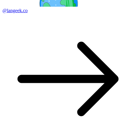
@langeek.co