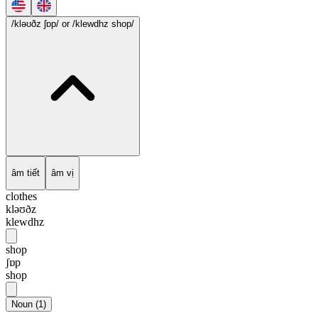
/kləʊðz ʃɒp/
or /klewdhz shop/
âm tiết
âm vị
clothes
kləʊðz
klewdhz
shop
ʃɒp
shop
Noun
(
1
)