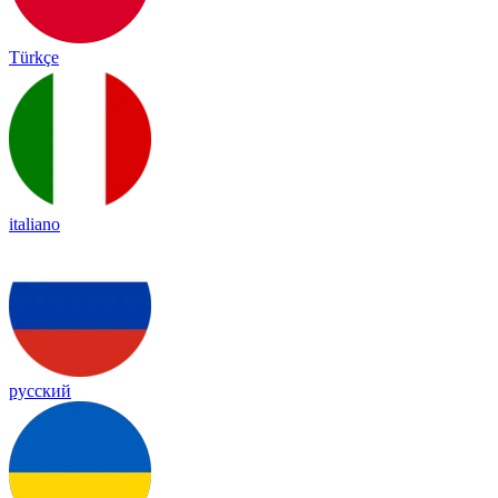
Türkçe
italiano
русский