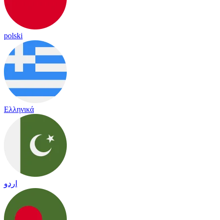
polski
Ελληνικά
اردو