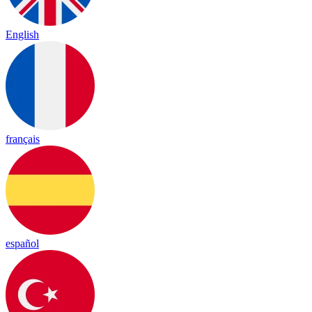
English
français
español