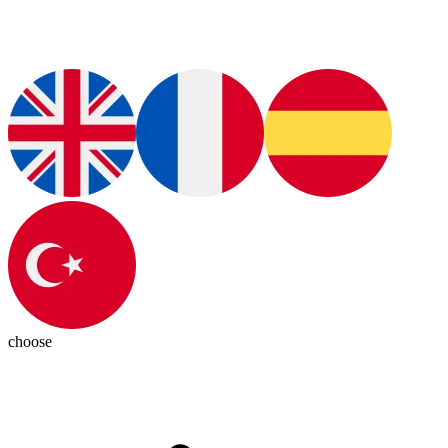
choose