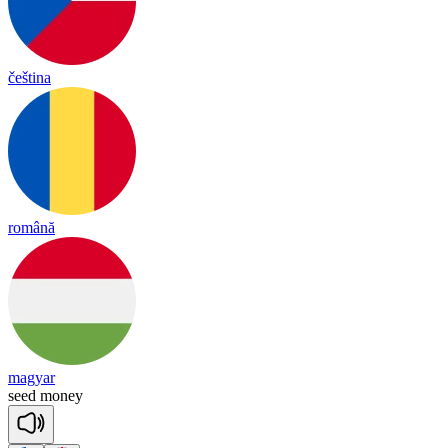
čeština
română
magyar
seed
money