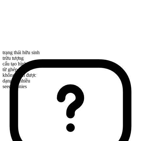
trạng thái hữu sinh
trừu tượng
cấu tạo hình thái
từ ghép
không đếm được
dạng số nhiều
seed monies