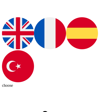
choose