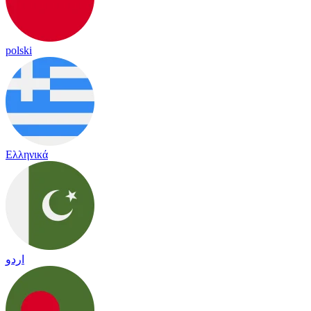
polski
Ελληνικά
اردو