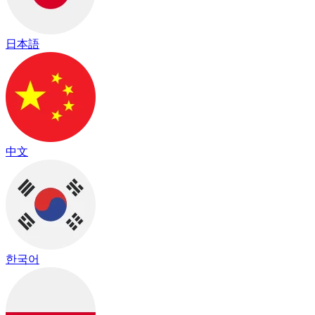
日本語
中文
한국어