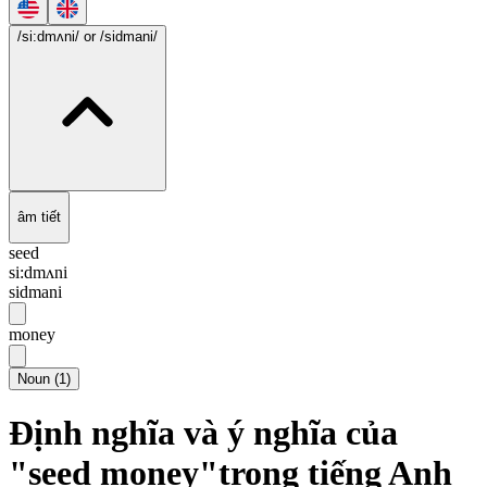
/si:dmʌni/
or /sidmani/
âm tiết
seed
si:dmʌni
sidmani
money
Noun
(
1
)
Định nghĩa và ý nghĩa của
"seed money"trong tiếng Anh