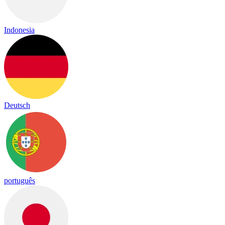
Indonesia
Deutsch
português