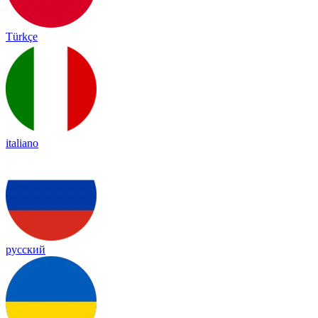
Türkçe
italiano
русский