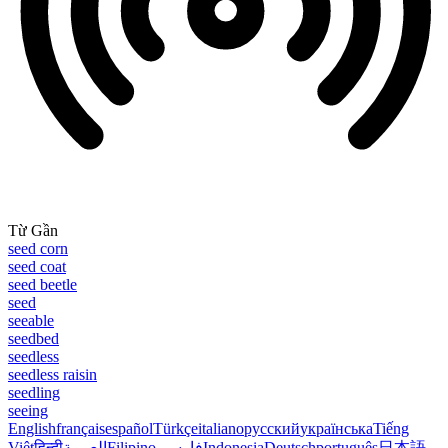
Từ Gần
seed corn
seed coat
seed beetle
seed
seeable
seedbed
seedless
seedless raisin
seedling
seeing
English
français
español
Türkçe
italiano
русский
українська
Tiếng
Việt
हिन्दी
العربية
Filipino
فارسی
Indonesia
Deutsch
português
日本語