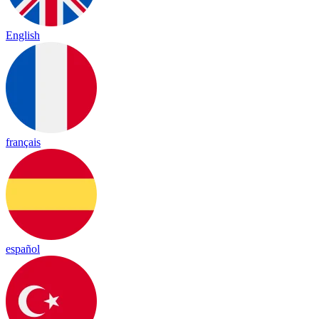
English
français
español