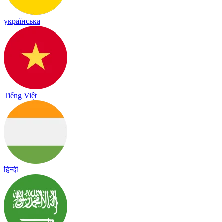
українська
Tiếng Việt
हिन्दी