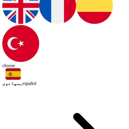
choose
ہسپانوی
español