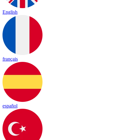
English
français
español