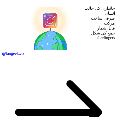
جانداری کی حالت
انسان
صرفی ساخت
مرکب
قابلِ شمار
جمع کی شکل
forefingers
@langeek.co