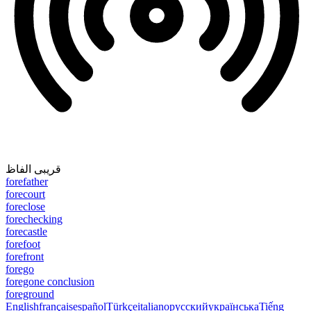
قریبی الفاظ
forefather
forecourt
foreclose
forechecking
forecastle
forefoot
forefront
forego
foregone conclusion
foreground
English
français
español
Türkçe
italiano
русский
українська
Tiếng