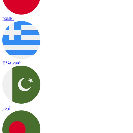
polski
Ελληνικά
اردو