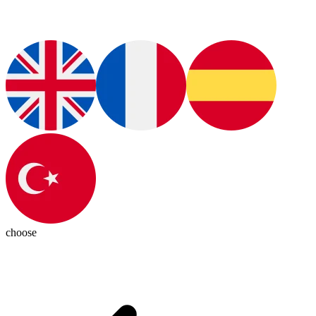
choose