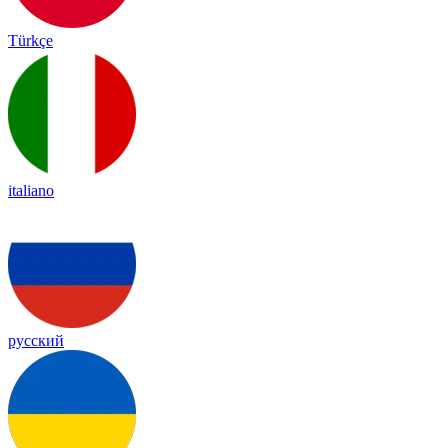
Türkçe
italiano
русский