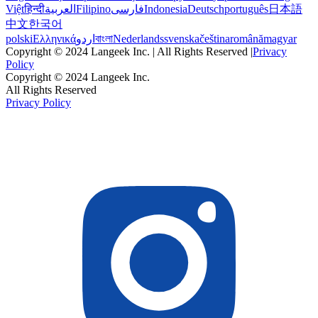
Việt
हिन्दी
العربية
Filipino
فارسی
Indonesia
Deutsch
português
日本語
中文
한국어
polski
Ελληνικά
اردو
বাংলা
Nederlands
svenska
čeština
română
magyar
Copyright © 2024 Langeek Inc. | All Rights Reserved |
Privacy
Policy
Copyright © 2024 Langeek Inc.
All Rights Reserved
Privacy Policy