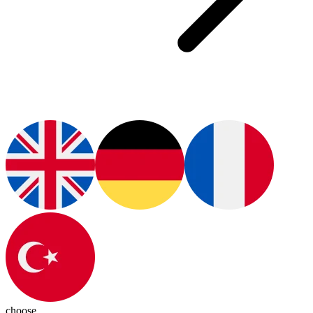
choose