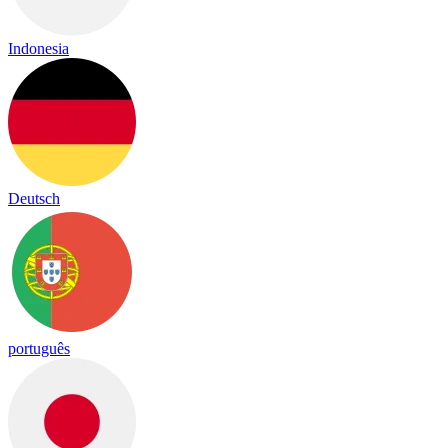
Indonesia
Deutsch
português