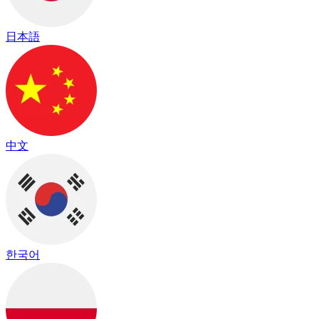
日本語
中文
한국어