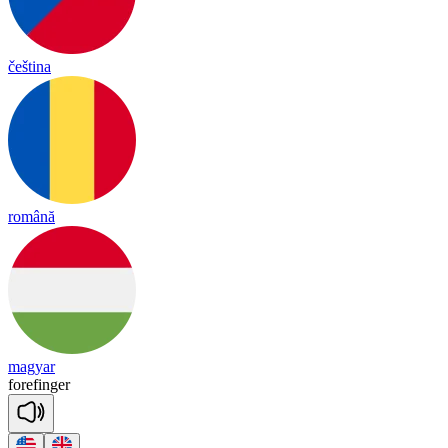
čeština
română
magyar
fore
fin
ger