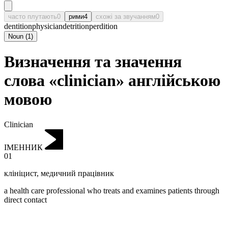
часто плутають
0
рими
4
схожі за звучанням
0
dentition
physician
detrition
perdition
Noun
(
1
)
Визначення та значення
слова «clinician» англійською
мовою
Clinician
ІМЕННИК
01
клініцист
,
медичний працівник
a health care professional who treats and examines patients through
direct contact