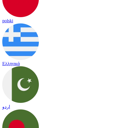
polski
Ελληνικά
اردو