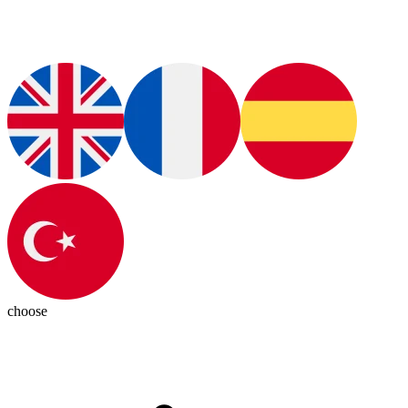
choose