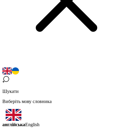
Шукати
Виберіть мову словника
англійська
English