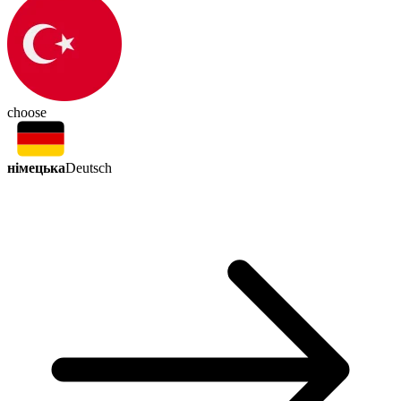
choose
німецька
Deutsch