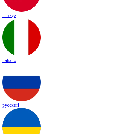
Türkçe
italiano
русский