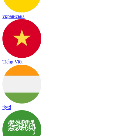
українська
Tiếng Việt
हिन्दी