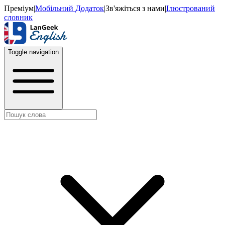
Преміум
|
Мобільний Додаток
|
Зв'яжіться з нами
|
Ілюстрований
словник
Toggle navigation