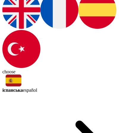
choose
іспанська
español