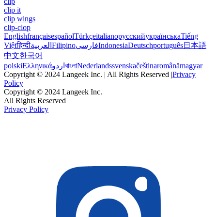
clip
clip it
clip wings
clip-clop
English
français
español
Türkçe
italiano
русский
українська
Tiếng
Việt
हिन्दी
العربية
Filipino
فارسی
Indonesia
Deutsch
português
日本語
中文
한국어
polski
Ελληνικά
اردو
বাংলা
Nederlands
svenska
čeština
română
magyar
Copyright © 2024 Langeek Inc. | All Rights Reserved |
Privacy
Policy
Copyright © 2024 Langeek Inc.
All Rights Reserved
Privacy Policy