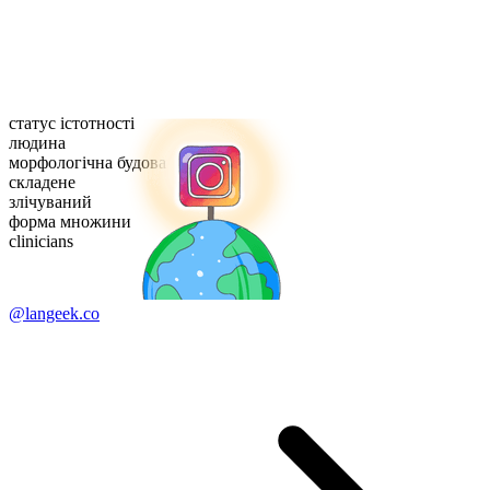
статус істотності
людина
морфологічна будова
складене
злічуваний
форма множини
clinicians
@langeek.co