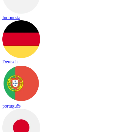
Indonesia
Deutsch
português