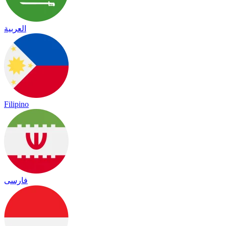
العربية
Filipino
فارسی