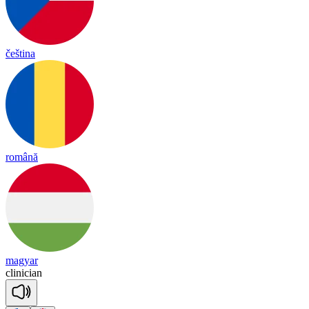
čeština
română
magyar
cli
ni
cian