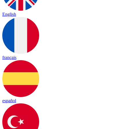
English
français
español