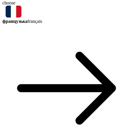
choose
французька
français