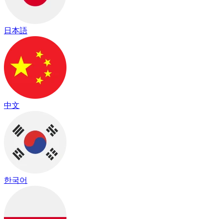
日本語
中文
한국어