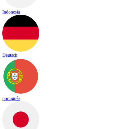
Indonesia
Deutsch
português