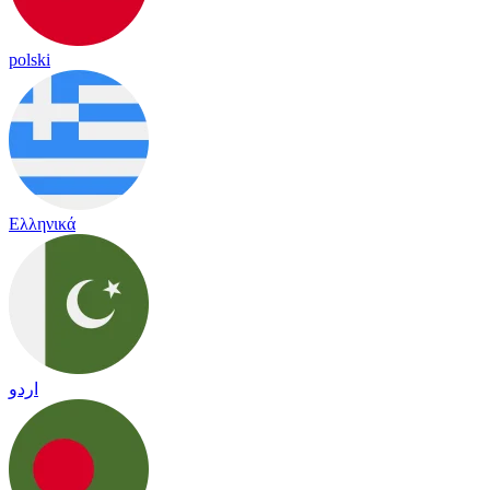
polski
Ελληνικά
اردو