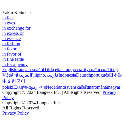
Yakın Kelimeler
in face
in eyes
in exchange for
in excess of
in essence
in fashion
in favor
in favor of
in fine fettle
in for a penny
English
français
español
Türkçe
italiano
русский
українська
Tiếng
Việt
हिन्दी
العربية
Filipino
فارسی
Indonesia
Deutsch
português
日本語
中文
한국어
polski
Ελληνικά
اردو
বাংলা
Nederlands
svenska
čeština
română
magyar
Copyright © 2024 Langeek Inc. | All Rights Reserved |
Privacy
Policy
Copyright © 2024 Langeek Inc.
All Rights Reserved
Privacy Policy