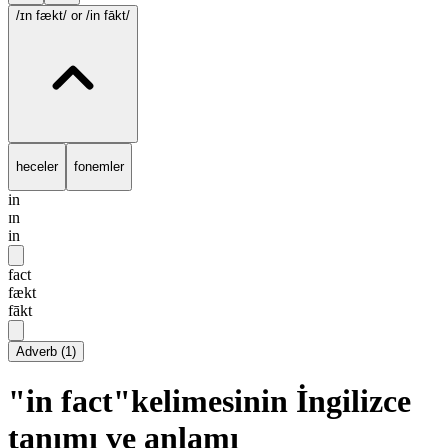
/ɪn fækt/
or /in fākt/
heceler
fonemler
in
ɪn
in
fact
fækt
fākt
Adverb
(
1
)
"in fact"kelimesinin İngilizce
tanımı ve anlamı