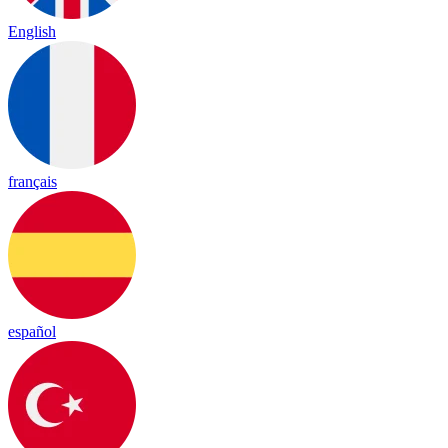
English
français
español