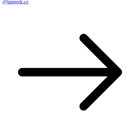
@langeek.co