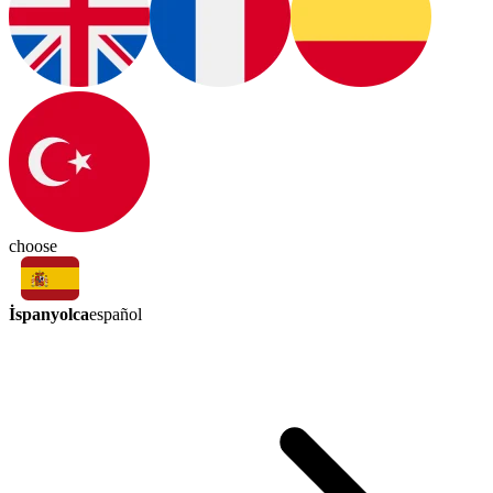
choose
İspanyolca
español