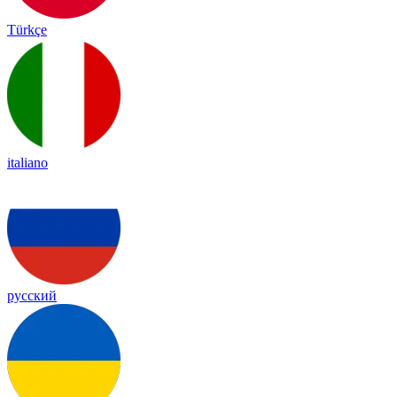
Türkçe
italiano
русский