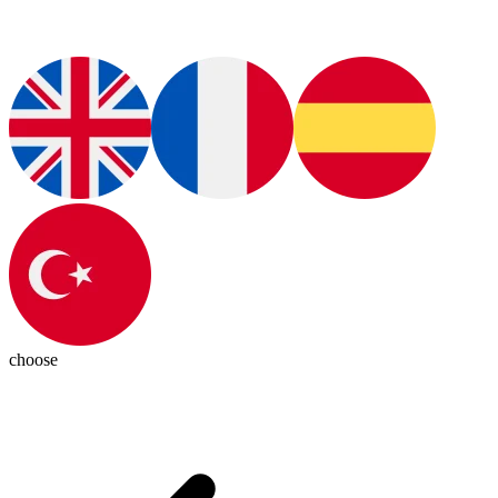
choose