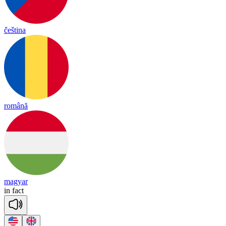
čeština
română
magyar
in
fact