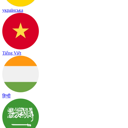
українська
Tiếng Việt
हिन्दी