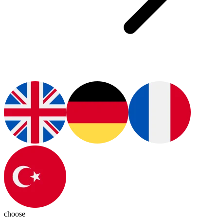
choose