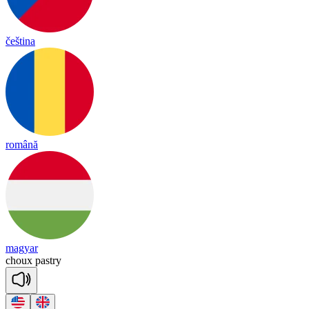
čeština
română
magyar
choux
past
ry