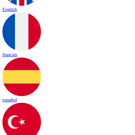
English
français
español