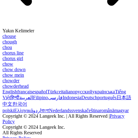
Yakın Kelimeler
chouse
chough
chou
chorus line
chorus girl
chow
chow down
chow mein
chowder
chowderhead
English
français
español
Türkçe
italiano
русский
українська
Tiếng
Việt
हिन्दी
العربية
Filipino
فارسی
Indonesia
Deutsch
português
日本語
中文
한국어
polski
Ελληνικά
اردو
বাংলা
Nederlands
svenska
čeština
română
magyar
Copyright © 2024 Langeek Inc. | All Rights Reserved |
Privacy
Policy
Copyright © 2024 Langeek Inc.
All Rights Reserved