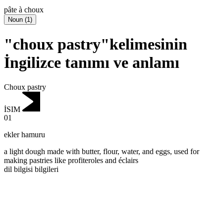
pâte à choux
Noun
(
1
)
"choux pastry"kelimesinin
İngilizce tanımı ve anlamı
Choux pastry
İSIM
01
ekler hamuru
a light dough made with butter, flour, water, and eggs, used for
making pastries like profiteroles and éclairs
dil bilgisi bilgileri