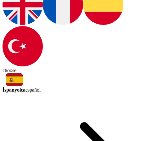
choose
İspanyolca
español