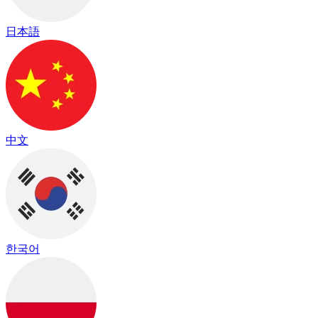
日本語
中文
한국어