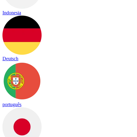
Indonesia
Deutsch
português