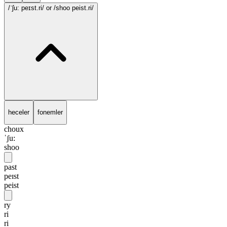
/ˈʃu: peɪst.ri/
or /shoo peist.ri/
heceler
fonemler
choux
ˈʃu:
shoo
past
peɪst
peist
ry
ri
ri