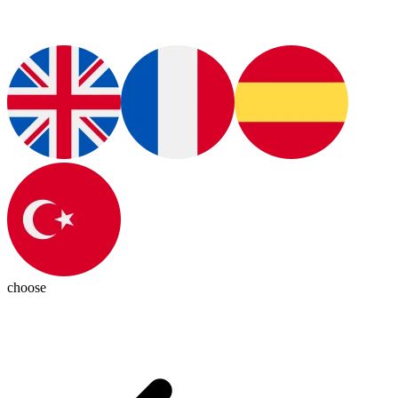
choose