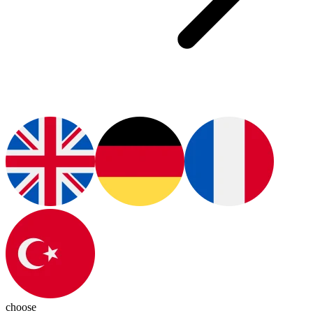
choose