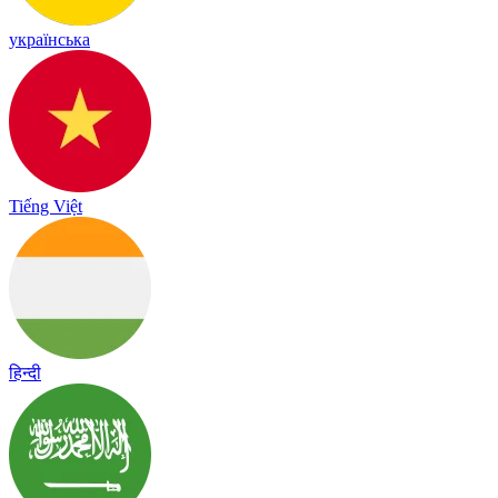
українська
Tiếng Việt
हिन्दी