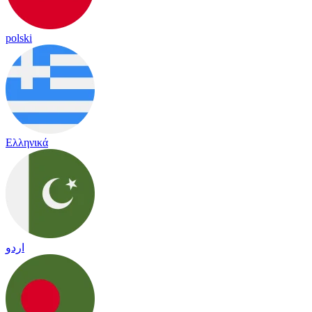
polski
Ελληνικά
اردو