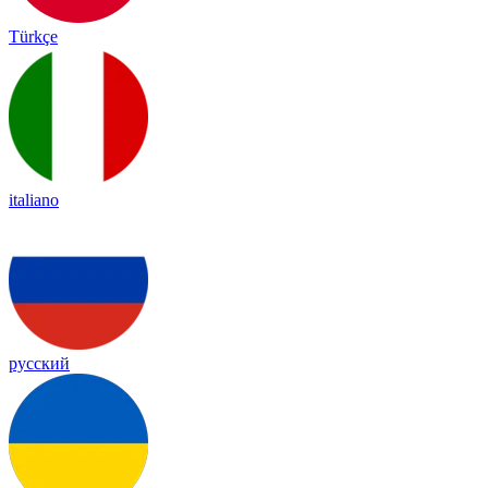
Türkçe
italiano
русский