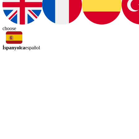
choose
İspanyolca
español