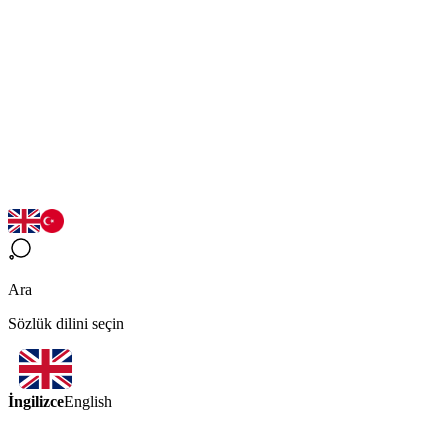
Ara
Sözlük dilini seçin
İngilizce
English