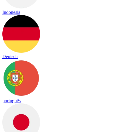
Indonesia
Deutsch
português