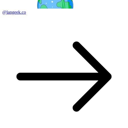
@langeek.co