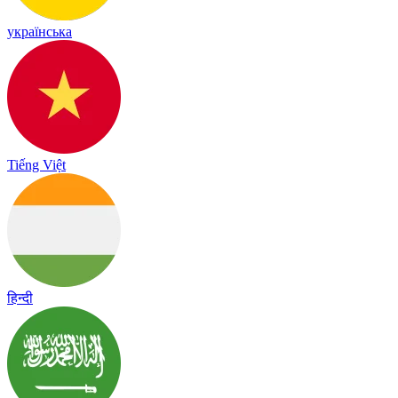
українська
Tiếng Việt
हिन्दी