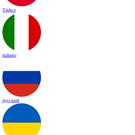
Türkçe
italiano
русский