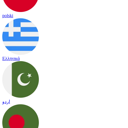
polski
Ελληνικά
اردو