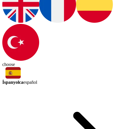
choose
İspanyolca
español