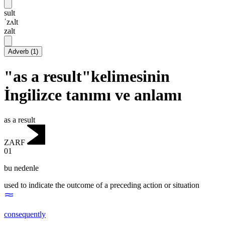
sult
ˈzʌlt
zalt
Adverb
(
1
)
"as a result"kelimesinin
İngilizce tanımı ve anlamı
as a result
ZARF
01
bu nedenle
used to indicate the outcome of a preceding action or situation
consequently