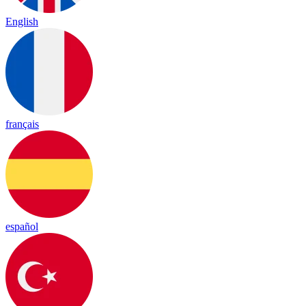
English
français
español