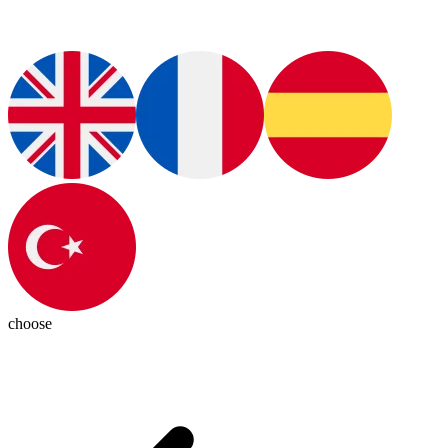
choose