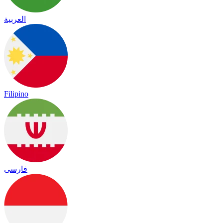
العربية
Filipino
فارسی