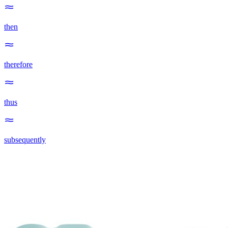
then
therefore
thus
subsequently