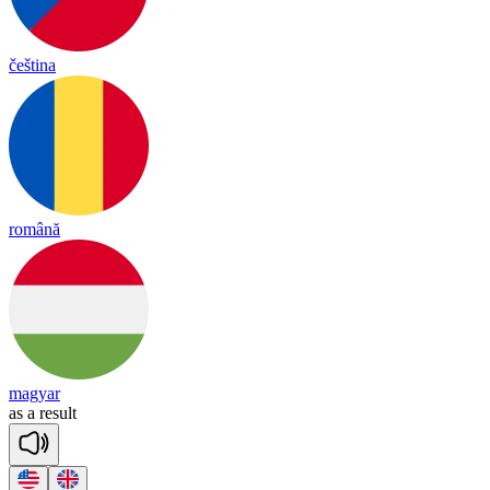
čeština
română
magyar
as
a
re
sult