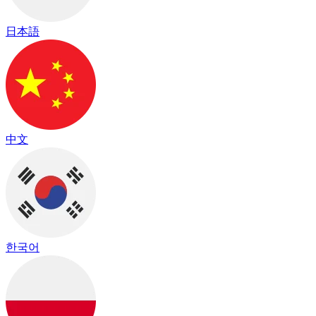
日本語
中文
한국어