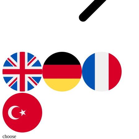
choose