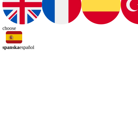
choose
spanska
español