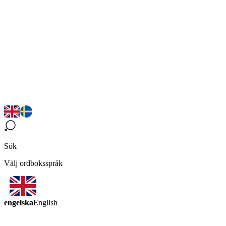
Sök
Välj ordboksspråk
engelska
English