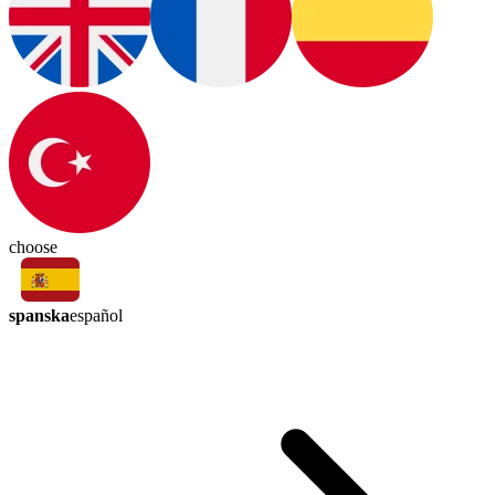
choose
spanska
español