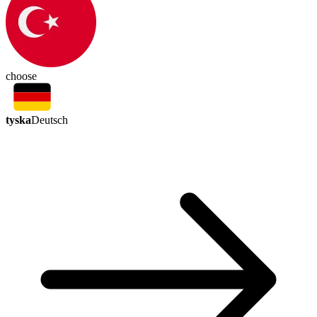
choose
tyska
Deutsch