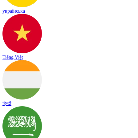
українська
Tiếng Việt
हिन्दी