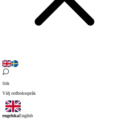
Sök
Välj ordboksspråk
engelska
English