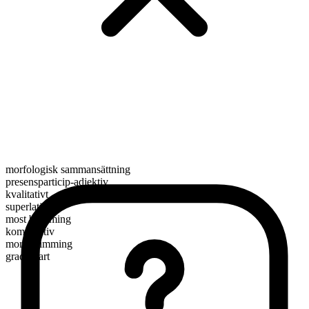
morfologisk sammansättning
presensparticip-adjektiv
kvalitativt
superlativ
most brimming
komparativ
more brimming
graderbart