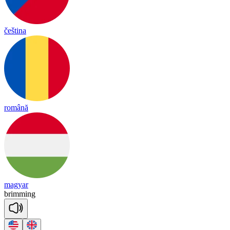
čeština
română
magyar
bri
mming