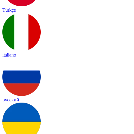
Türkçe
italiano
русский