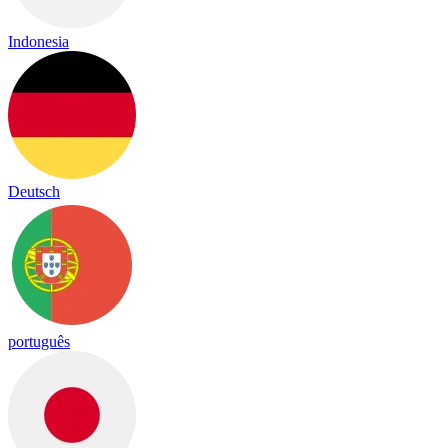
Indonesia
Deutsch
português