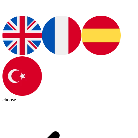
choose