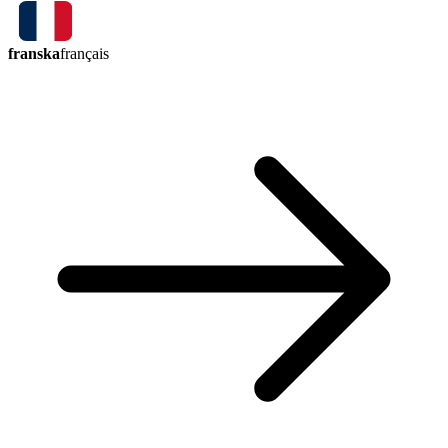
franska
français