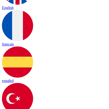
English
français
español