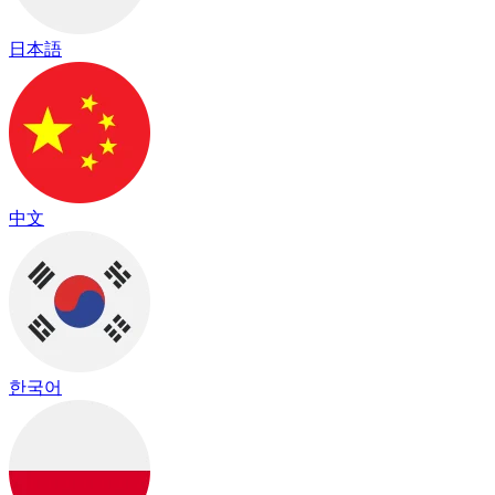
日本語
中文
한국어