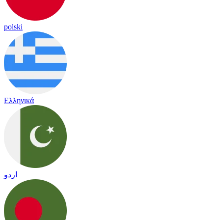
polski
Ελληνικά
اردو