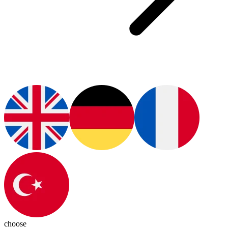
choose