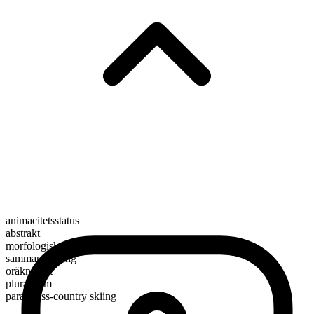
animacitetsstatus
abstrakt
morfologisk sammansättning
sammansättning
oräknebart
pluralform
para cross-country skiing