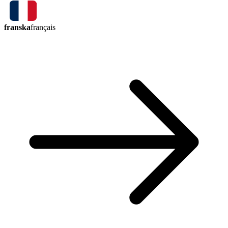
franska
français