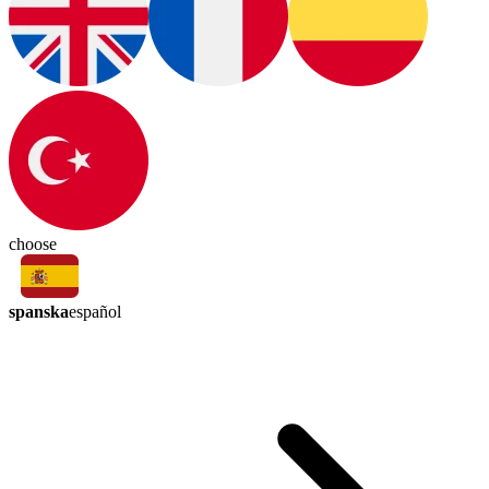
choose
spanska
español