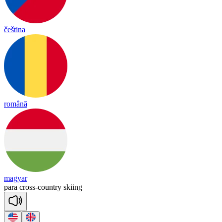
čeština
română
magyar
pa
ra
cross
-
count
ry
skiing