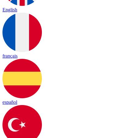
English
français
español