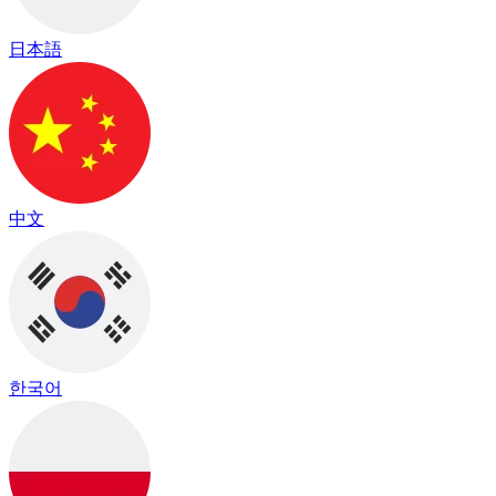
日本語
中文
한국어