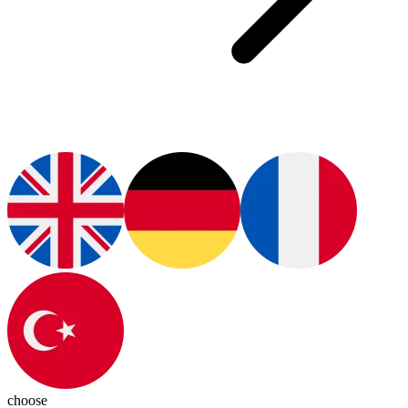
choose