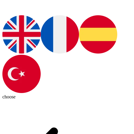
choose