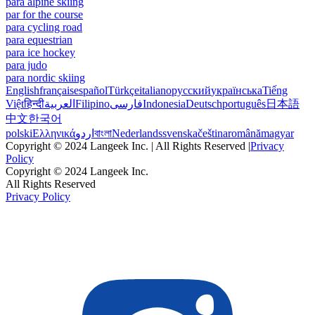
para alpine skiing
par for the course
para cycling road
para equestrian
para ice hockey
para judo
para nordic skiing
English
français
español
Türkçe
italiano
русский
українська
Tiếng
Việt
हिन्दी
العربية
Filipino
فارسی
Indonesia
Deutsch
português
日本語
中文
한국어
polski
Ελληνικά
اردو
বাংলা
Nederlands
svenska
čeština
română
magyar
Copyright © 2024 Langeek Inc. | All Rights Reserved |
Privacy
Policy
Copyright © 2024 Langeek Inc.
All Rights Reserved
Privacy Policy