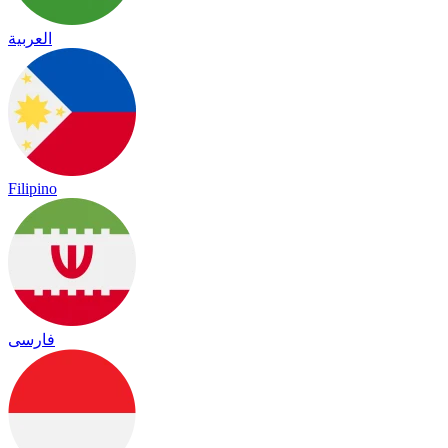
العربية
Filipino
فارسی