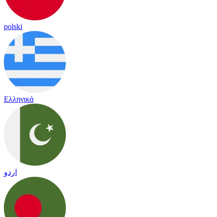
polski
Ελληνικά
اردو