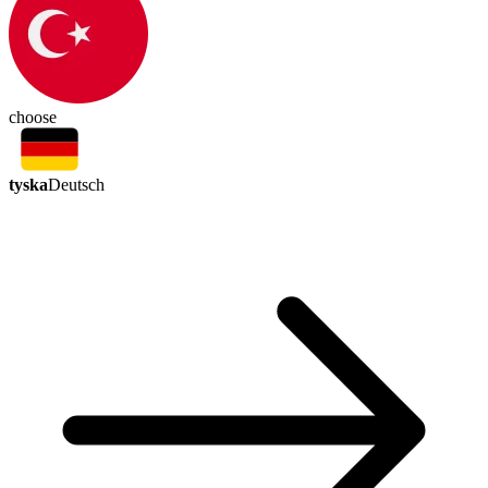
choose
tyska
Deutsch