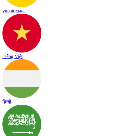
українська
Tiếng Việt
हिन्दी