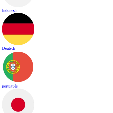
Indonesia
Deutsch
português