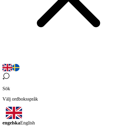
Sök
Välj ordboksspråk
engelska
English