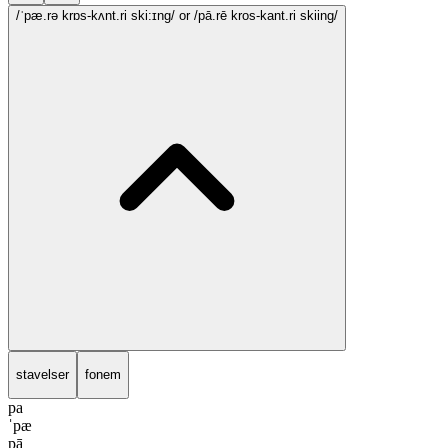
/ˈpæ.rə krɒs-kʌnt.ri ski:ɪng/
or /pā.rē kros-kant.ri skiing/
stavelser
fonem
pa
ˈpæ
pā