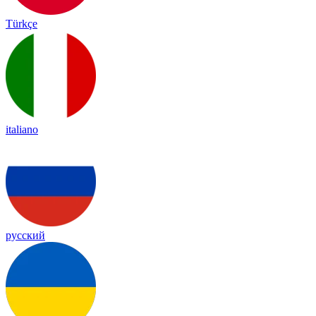
Türkçe
italiano
русский