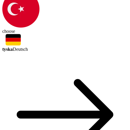
choose
tyska
Deutsch