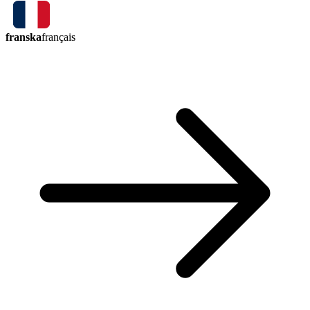
franska
français