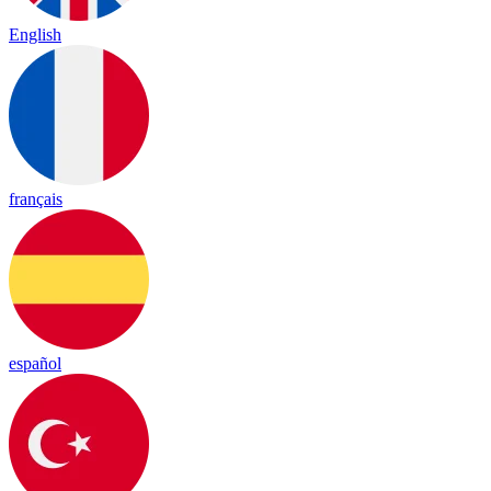
English
français
español