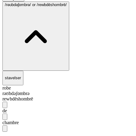
/rəʊbdəʃɒmbrə/
or /rewbdēshombrē/
stavelser
robe
rəʊbdəʃɒmbrə
rewbdēshombrē
de
chambre