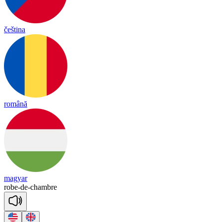
čeština
română
magyar
robe
-
de
-
chambre