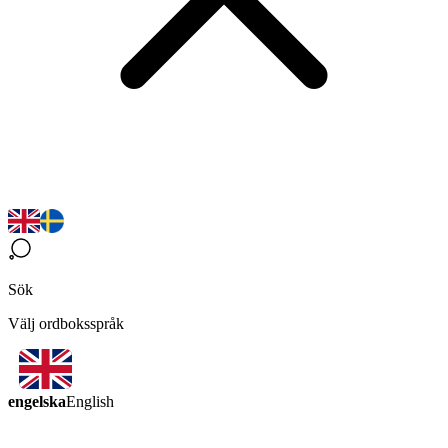
Sök
Välj ordboksspråk
engelska
English