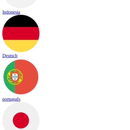
Indonesia
Deutsch
português