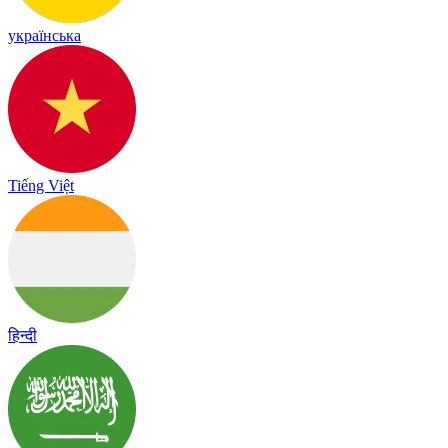
українська
Tiếng Việt
हिन्दी