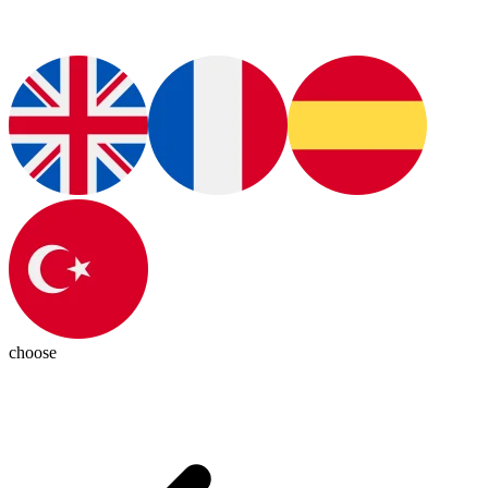
choose