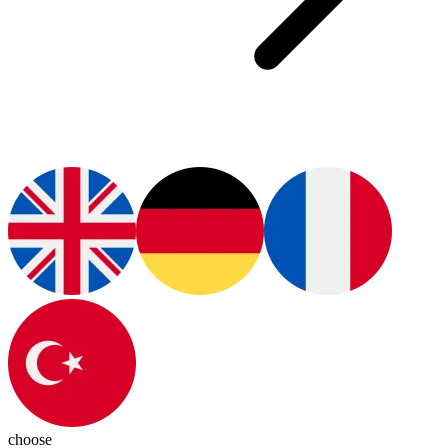
choose