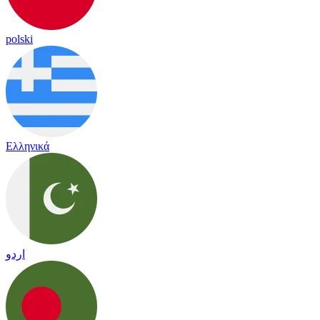
polski
Ελληνικά
اردو