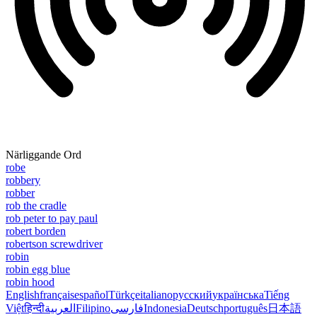
Närliggande Ord
robe
robbery
robber
rob the cradle
rob peter to pay paul
robert borden
robertson screwdriver
robin
robin egg blue
robin hood
English
français
español
Türkçe
italiano
русский
українська
Tiếng
Việt
हिन्दी
العربية
Filipino
فارسی
Indonesia
Deutsch
português
日本語